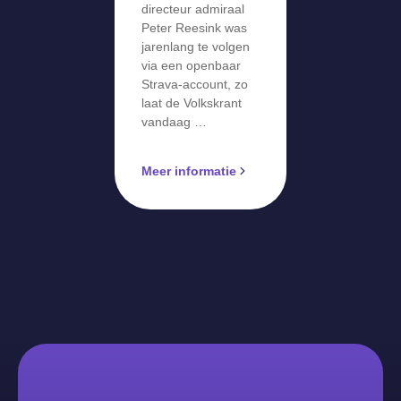
directeur admiraal
Peter Reesink was
jarenlang te volgen
via een openbaar
Strava-account, zo
laat de Volkskrant
vandaag …
Meer informatie