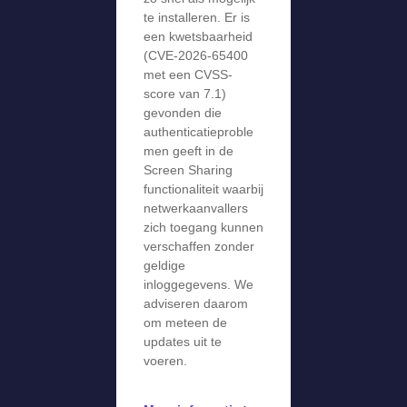
te installeren. Er is
een kwetsbaarheid
(CVE-2026-65400
met een CVSS-
score van 7.1)
gevonden die
authenticatieproble
men geeft in de
Screen Sharing
functionaliteit waarbij
netwerkaanvallers
zich toegang kunnen
verschaffen zonder
geldige
inloggegevens. We
adviseren daarom
om meteen de
updates uit te
voeren.