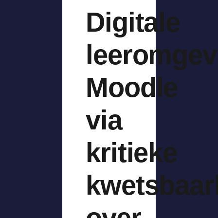
Digitale
leeromgev
Moodle
via
kritieke
kwetsbaar
over