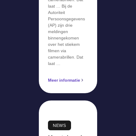
laat … Bij de
Autoriteit
Persoonsgegevens
(AP) zijn drie
meldingen
binnengekomen
over het stiekem
filmen via
camerabrillen. Dat
laat …
Meer informatie
NEWS