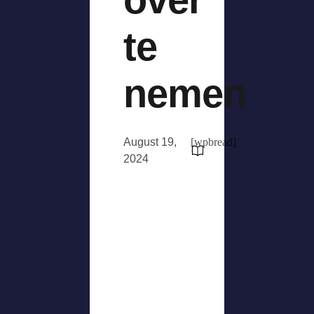
te
nemen
August 19,
[wpbread]
2024