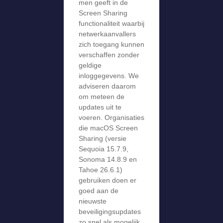
men geeft in de
Screen Sharing
functionaliteit waarbij
netwerkaanvallers
zich toegang kunnen
verschaffen zonder
geldige
inloggegevens. We
adviseren daarom
om meteen de
updates uit te
voeren. Organisaties
die macOS Screen
Sharing (versie
Sequoia 15.7.9,
Sonoma 14.8.9 en
Tahoe 26.6.1)
gebruiken doen er
goed aan de
nieuwste
beveiligingsupdates
zo snel als mogelijk