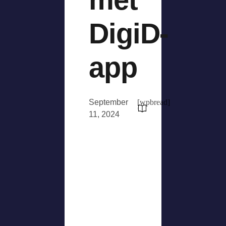
DigiD-
app
September
[wpbread]
11, 2024