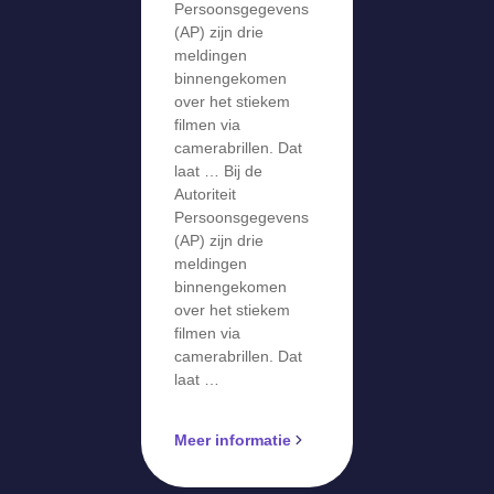
meldingen
Persoonsgegevens
over stiekem
(AP) zijn drie
meldingen
filmen via
binnengekomen
camerabril
over het stiekem
filmen via
camerabrillen. Dat
laat … Bij de
Autoriteit
Persoonsgegevens
(AP) zijn drie
meldingen
binnengekomen
over het stiekem
filmen via
camerabrillen. Dat
laat …
Meer informatie