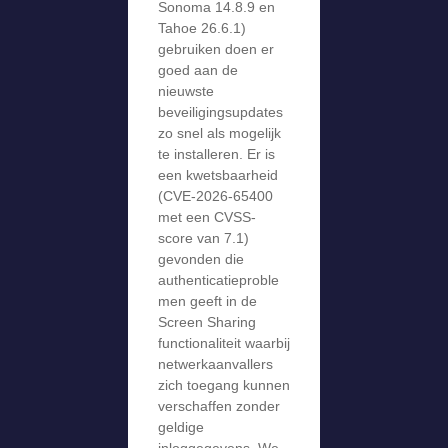
Sonoma 14.8.9 en
Tahoe 26.6.1)
gebruiken doen er
goed aan de
nieuwste
beveiligingsupdates
zo snel als mogelijk
te installeren. Er is
een kwetsbaarheid
(CVE-2026-65400
met een CVSS-
score van 7.1)
gevonden die
authenticatieproble
men geeft in de
Screen Sharing
functionaliteit waarbij
netwerkaanvallers
zich toegang kunnen
verschaffen zonder
geldige
inloggegevens. We