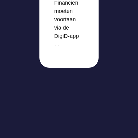
Financien
moeten
voortaan
via de
DigiD-app
…