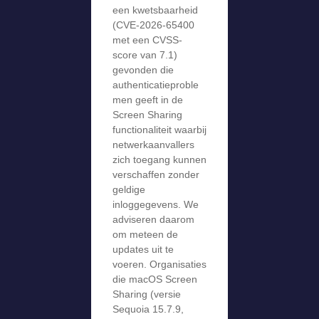
een kwetsbaarheid
(CVE-2026-65400
met een CVSS-
score van 7.1)
gevonden die
authenticatieproble
men geeft in de
Screen Sharing
functionaliteit waarbij
netwerkaanvallers
zich toegang kunnen
verschaffen zonder
geldige
inloggegevens. We
adviseren daarom
om meteen de
updates uit te
voeren. Organisaties
die macOS Screen
Sharing (versie
Sequoia 15.7.9,