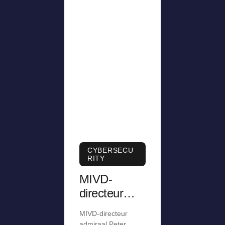
CYBERSECU
RITY
MIVD-
directeur
was
MIVD-directeur
jarenlang te
admiraal Peter