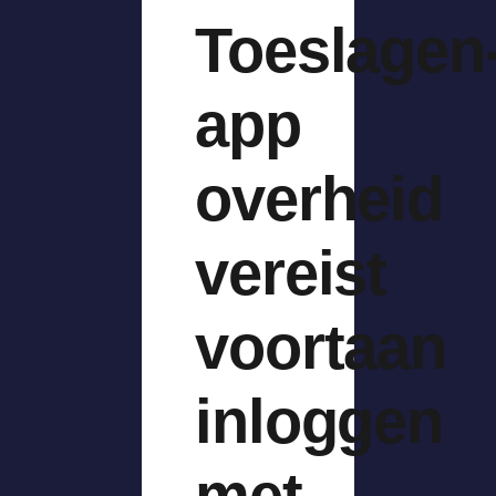
Toeslagen
app
overheid
vereist
voortaan
inloggen
met