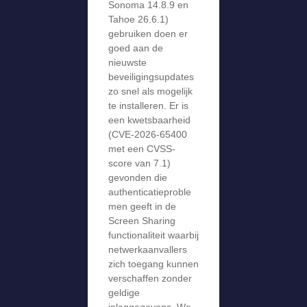
Sonoma 14.8.9 en
Tahoe 26.6.1)
gebruiken doen er
goed aan de
nieuwste
beveiligingsupdates
zo snel als mogelijk
te installeren. Er is
een kwetsbaarheid
(CVE-2026-65400
met een CVSS-
score van 7.1)
gevonden die
authenticatieproble
men geeft in de
Screen Sharing
functionaliteit waarbij
netwerkaanvallers
zich toegang kunnen
verschaffen zonder
geldige
inloggegevens. We