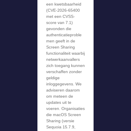
een kwetsbaarheid
(CVE-2026-65400
met een CVSS-
score van 7.1)
gevonden die
authenticatieproble
men geeft in de
Screen Sharing
functionaliteit waarbij
netwerkaanvallers
zich toegang kunnen
verschaffen zonder
geldige
inloggegevens. We
adviseren daarom
om meteen de
updates uit te
voeren. Organisaties
die macOS Screen
Sharing (versie
Sequoia 15.7.9,