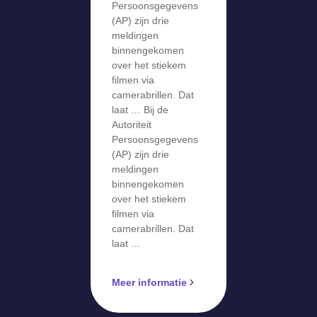
meldingen
Persoonsgegevens
over stiekem
(AP) zijn drie
meldingen
filmen via
binnengekomen
camerabril
over het stiekem
filmen via
camerabrillen. Dat
laat … Bij de
Autoriteit
Persoonsgegevens
(AP) zijn drie
meldingen
binnengekomen
over het stiekem
filmen via
camerabrillen. Dat
laat …
Meer informatie