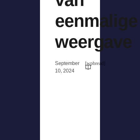
eenmalige
weergave
September
[wpbread]
10, 2024