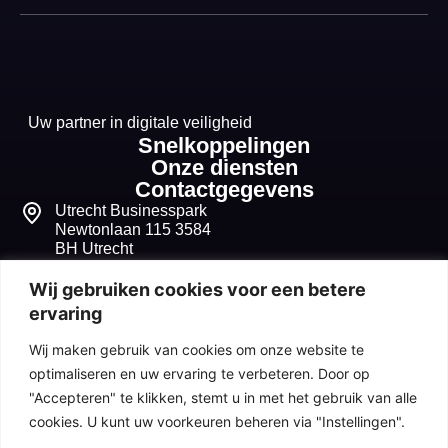
Uw partner in digitale veiligheid
Snelkoppelingen
Onze diensten
Contactgegevens
Utrecht Businesspark
Newtonlaan 115 3584
BH Utrecht
+31 30 268 1099
Wij gebruiken cookies voor een betere
ervaring
info@seqvitum.nl
Wij maken gebruik van cookies om onze website te
91518210
optimaliseren en uw ervaring te verbeteren. Door op
"Accepteren" te klikken, stemt u in met het gebruik van alle
NL865680632B01
cookies. U kunt uw voorkeuren beheren via "Instellingen".