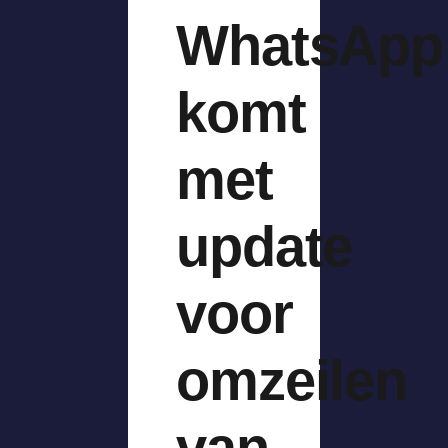
WhatsApp
komt
met
update
voor
omzeilen
van