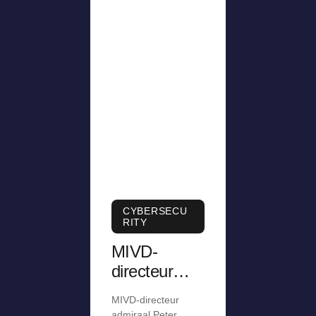
CYBERSECU
RITY
MIVD-
directeur
was
MIVD-directeur
jarenlang te
admiraal Peter