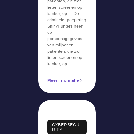
patiënten, die zich
lieten screenen op
kanker, op … De
criminele groepering
ShinyHunters heeft
de
persoonsgegevens
van miljoenen
patiënten, die zich
lieten screenen op
kanker, op …
Meer informatie
CYBERSECU
RITY