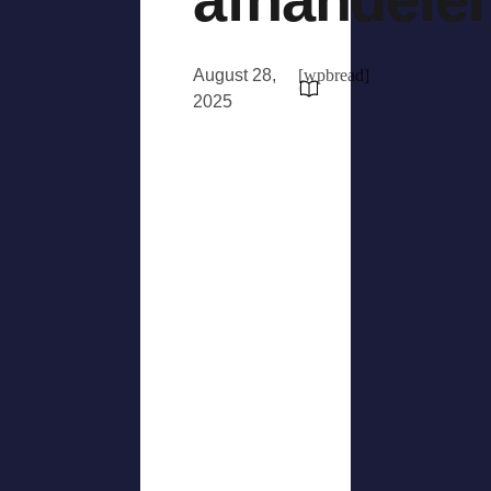
August 28,
[wpbread]
2025