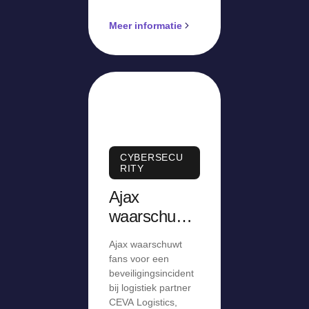
Meer informatie
CYBERSECU
RITY
Ajax
waarschuwt
voor
Ajax waarschuwt
beveiligingsi
fans voor een
ncident bij
beveiligingsincident
bij logistiek partner
logistiek
CEVA Logistics,