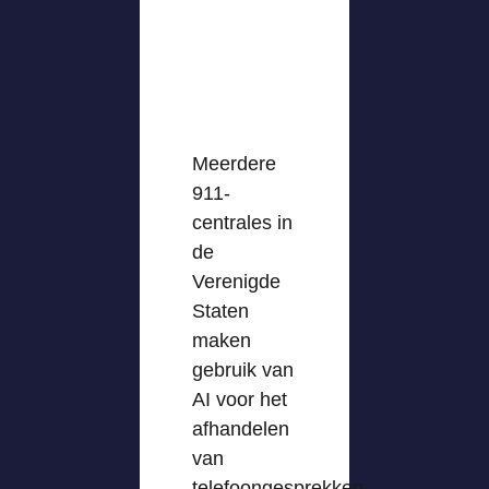
Meerdere
911-
centrales in
de
Verenigde
Staten
maken
gebruik van
AI voor het
afhandelen
van
telefoongesprekken.