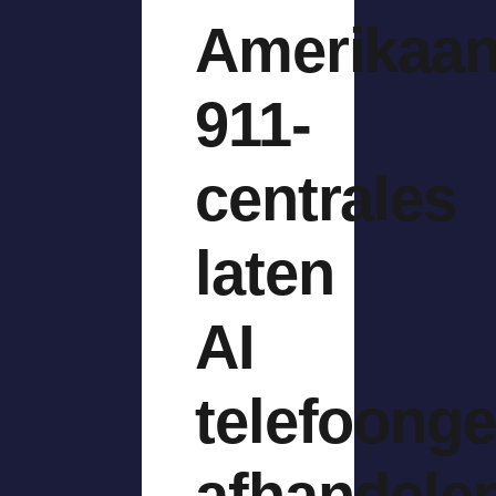
Amerikaa
911-
centrales
laten
AI
telefoong
afhandele