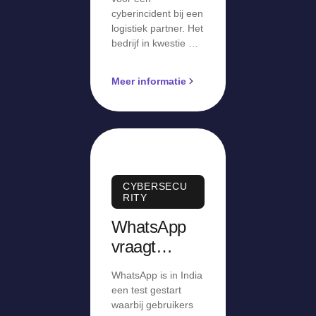
cyberincident bij een
logistiek partner. Het
bedrijf in kwestie …
Meer informatie
CYBERSECU
RITY
WhatsApp
vraagt
Indiase
WhatsApp is in India
gebruikers
een test gestart
om
waarbij gebruikers