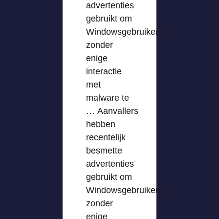
advertenties
gebruikt om
Windowsgebruikers
zonder
enige
interactie
met
malware te
… Aanvallers
hebben
recentelijk
besmette
advertenties
gebruikt om
Windowsgebruikers
zonder
enige