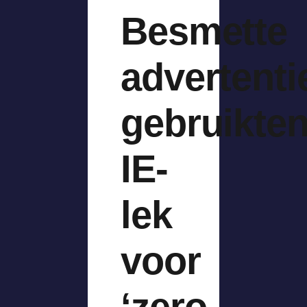
Besmette
advertenti
gebruikte
IE-
lek
voor
‘zero-