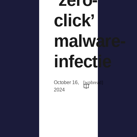
click’
malware-
infectie
October 16,
[wpbread]
2024