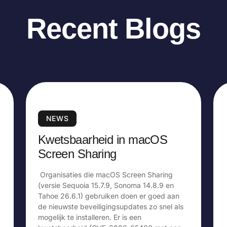
Recent Blogs
NEWS
Kwetsbaarheid in macOS
Screen Sharing
Organisaties die macOS Screen Sharing
(versie Sequoia 15.7.9, Sonoma 14.8.9 en
Tahoe 26.6.1) gebruiken doen er goed aan
de nieuwste beveiligingsupdates zo snel als
mogelijk te installeren. Er is een