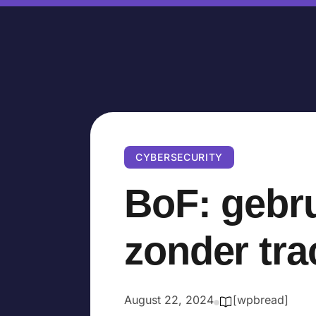
CYBERSECURITY
BoF: gebr
zonder tra
August 22, 2024
[wpbread]