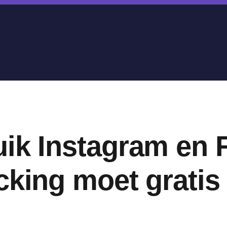
uik Instagram en
cking moet grati