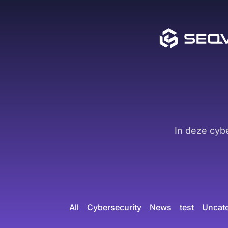
In deze cyb
All
Cybersecurity
News
test
Uncat