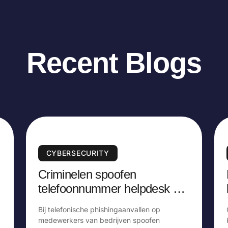
Recent Blogs
CYBERSECURITY
Criminelen spoofen
telefoonnummer helpdesk bij
phishingaanval op bedrijven
Bij telefonische phishingaanvallen op
medewerkers van bedrijven spoofen