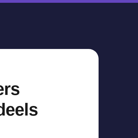
ers
deels