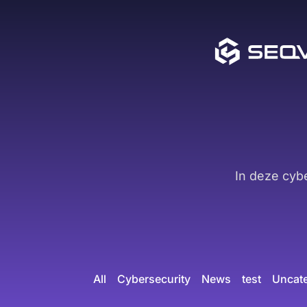
In deze cyb
All
Cybersecurity
News
test
Uncat