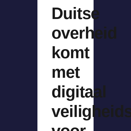
Duitse
overheid
komt
met
digitaal
veilighei
voor