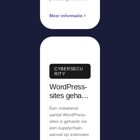
Meer informatie
CYBERSECU
RITY
WordPress-
sites gehackt
via
Een onbekend
supplychain-
aantal WordPress-
aanval op
sites is gehackt via
een supplychain-
extensies
aanval op extensies
van