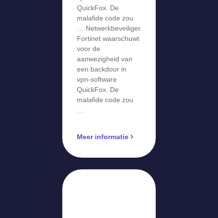
QuickFox. De
malafide code zou
… Netwerkbeveiliger
Fortinet waarschuwt
voor de
aanwezigheid van
een backdoor in
vpn-software
QuickFox. De
malafide code zou
…
Meer informatie