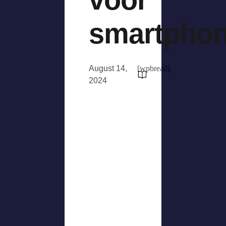
smartpho
August 14,
[wpbread]
2024