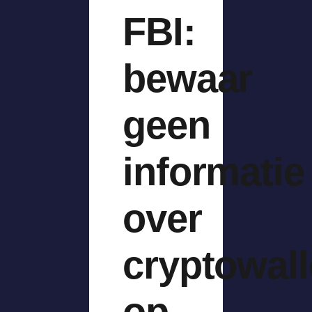
FBI:
bewaar
geen
informatie
over
cryptowall
op