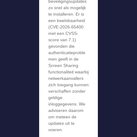
beveiligingsupdates
zo snel als mogelijk
te installeren. Er is
een kwetsbaarheid
(CVE-2026-65400
met een CVSS-
score van 7.1)
gevonden die
authenticatieproble
men geeft in de
Screen Sharing
functionaliteit waarbij
netwerkaanvallers
zich toegang kunnen
verschaffen zonder
geldige
inloggegevens. We
adviseren daarom
om meteen de
updates uit te
voeren.