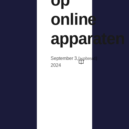
online
apparaten
September 3,
[wpbread]
2024