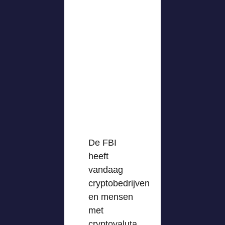
De FBI
heeft
vandaag
cryptobedrijven
en mensen
met
cryptovaluta