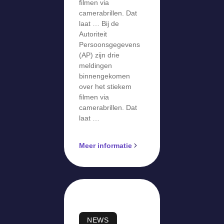
filmen via
camerabrillen. Dat
laat … Bij de
Autoriteit
Persoonsgegevens
(AP) zijn drie
meldingen
binnengekomen
over het stiekem
filmen via
camerabrillen. Dat
laat …
Meer informatie
NEWS