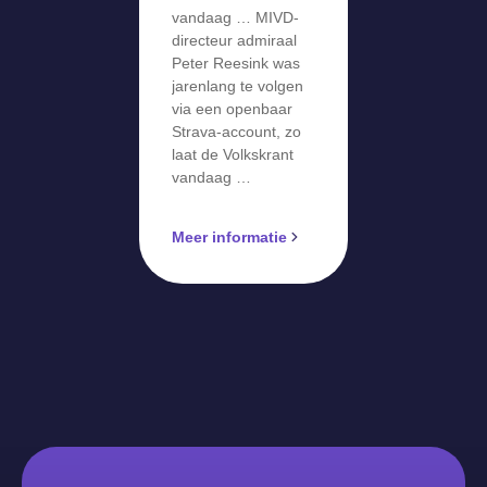
vandaag … MIVD-
directeur admiraal
Peter Reesink was
jarenlang te volgen
via een openbaar
Strava-account, zo
laat de Volkskrant
vandaag …
Meer informatie