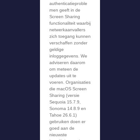
authenticatieproble
men geeft in de
Screen Sharing
functionaliteit waarbij
netwerkaanvallers
zich toegang kunnen
verschaffen zonder
geldige
inloggegevens. We
adviseren daarom
om meteen de
updates uit te
voeren. Organisaties
die macOS Screen
Sharing (versie
Sequoia 15.7.9,
Sonoma 14.8.9 en
Tahoe 26.6.1)
gebruiken doen er
goed aan de
nieuwste