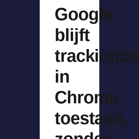
Google
blijft
trackingc
in
Chrome
toestaan,
zonder