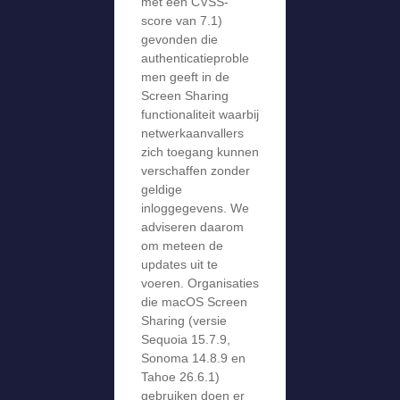
met een CVSS-
score van 7.1)
gevonden die
authenticatieproble
men geeft in de
Screen Sharing
functionaliteit waarbij
netwerkaanvallers
zich toegang kunnen
verschaffen zonder
geldige
inloggegevens. We
adviseren daarom
om meteen de
updates uit te
voeren. Organisaties
die macOS Screen
Sharing (versie
Sequoia 15.7.9,
Sonoma 14.8.9 en
Tahoe 26.6.1)
gebruiken doen er