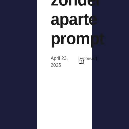
aparte
prompt
April 23,
[wpbread]
2025