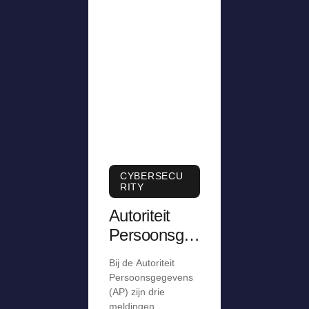
CYBERSECU
RITY
Autoriteit
Persoonsge
gevens krijgt
Bij de Autoriteit
meldingen
Persoonsgegevens
over stiekem
(AP) zijn drie
meldingen