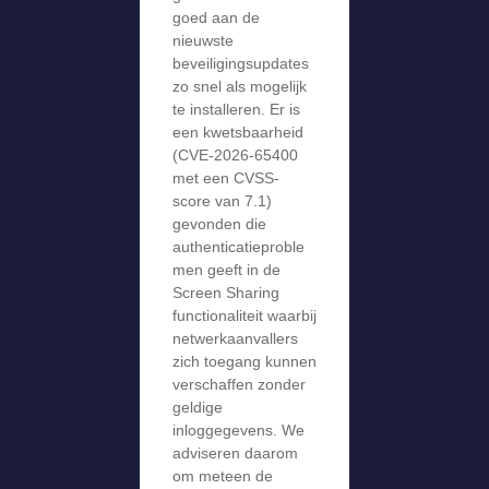
goed aan de
nieuwste
beveiligingsupdates
zo snel als mogelijk
te installeren. Er is
een kwetsbaarheid
(CVE-2026-65400
met een CVSS-
score van 7.1)
gevonden die
authenticatieproble
men geeft in de
Screen Sharing
functionaliteit waarbij
netwerkaanvallers
zich toegang kunnen
verschaffen zonder
geldige
inloggegevens. We
adviseren daarom
om meteen de