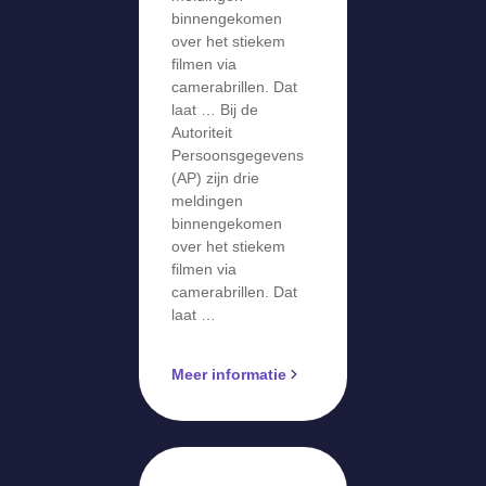
filmen via
binnengekomen
camerabril
over het stiekem
filmen via
camerabrillen. Dat
laat … Bij de
Autoriteit
Persoonsgegevens
(AP) zijn drie
meldingen
binnengekomen
over het stiekem
filmen via
camerabrillen. Dat
laat …
Meer informatie