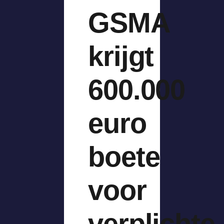
GSMA
krijgt
600.000
euro
boete
voor
verplichte