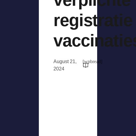
registratie
vaccinatie
August 21,
[wpbread]
2024