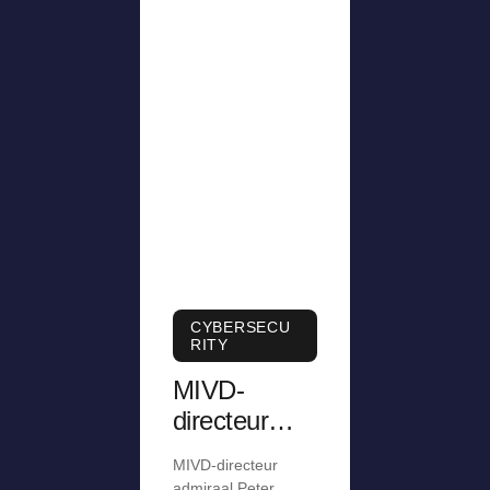
CYBERSECU
RITY
MIVD-
directeur
was
MIVD-directeur
jarenlang te
admiraal Peter