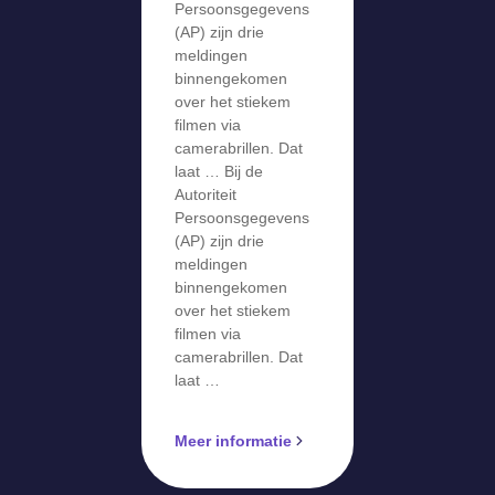
meldingen
Persoonsgegevens
over stiekem
(AP) zijn drie
meldingen
filmen via
binnengekomen
camerabril
over het stiekem
filmen via
camerabrillen. Dat
laat … Bij de
Autoriteit
Persoonsgegevens
(AP) zijn drie
meldingen
binnengekomen
over het stiekem
filmen via
camerabrillen. Dat
laat …
Meer informatie