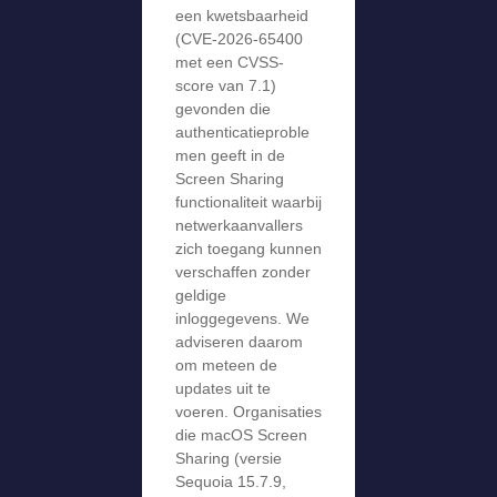
een kwetsbaarheid
(CVE-2026-65400
met een CVSS-
score van 7.1)
gevonden die
authenticatieproble
men geeft in de
Screen Sharing
functionaliteit waarbij
netwerkaanvallers
zich toegang kunnen
verschaffen zonder
geldige
inloggegevens. We
adviseren daarom
om meteen de
updates uit te
voeren. Organisaties
die macOS Screen
Sharing (versie
Sequoia 15.7.9,