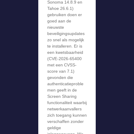
Sonoma 14.8.9 en
Tahoe 26.6.1)
gebruiken doen er
goed aan de
nieuwste
beveiligingsupdates
zo snel als mogelijk
te installeren. Er is
een kwetsbaarheid
(CVE-2026-65400
met een CVSS-
score van 7.1)
gevonden die
authenticatieproble
men geeft in de
Screen Sharing
functionaliteit waarbij
netwerkaanvallers
zich toegang kunnen
verschaffen zonder
geldige
inloggegevens. We