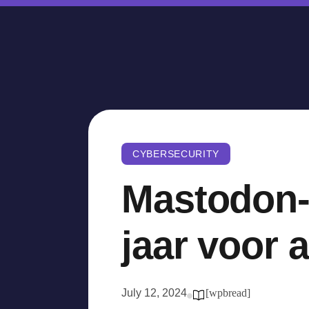
CYBERSECURITY
Mastodon-
jaar voor 
July 12, 2024
[wpbread]