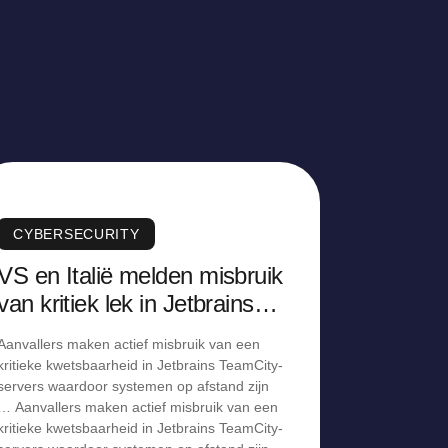
CYBERSECURITY
VS en Italië melden misbruik
van kritiek lek in Jetbrains
TeamCity-servers
Aanvallers maken actief misbruik van een
kritieke kwetsbaarheid in Jetbrains TeamCity-
servers waardoor systemen op afstand zijn
… Aanvallers maken actief misbruik van een
kritieke kwetsbaarheid in Jetbrains TeamCity-