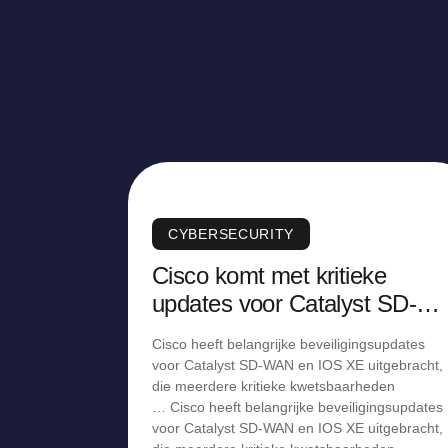
CYBERSECURITY
Cisco komt met kritieke
updates voor Catalyst SD-
WAN en IOS XE
Cisco heeft belangrijke beveiligingsupdates
voor Catalyst SD-WAN en IOS XE uitgebracht,
die meerdere kritieke kwetsbaarheden
… Cisco heeft belangrijke beveiligingsupdates
voor Catalyst SD-WAN en IOS XE uitgebracht,