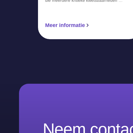
die meerdere kritieke kwetsbaarheden …
Meer informatie
Neem contac