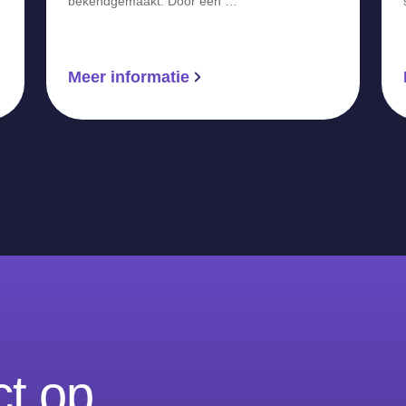
bekendgemaakt. Door een …
Meer informatie
t op