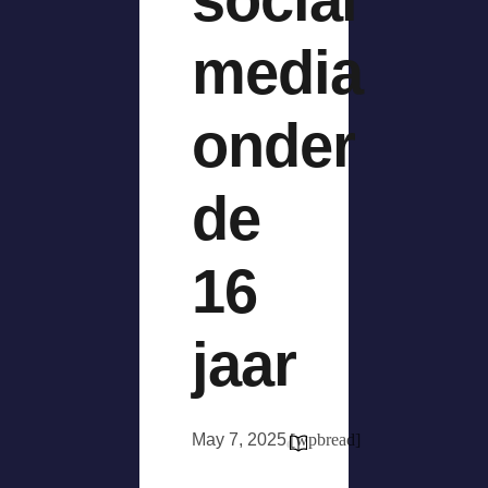
media
onder
de
16
jaar
May 7, 2025
[wpbread]