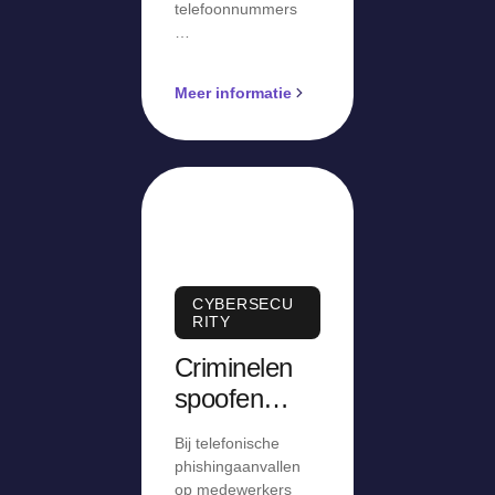
telefoonnummers
…
Meer informatie
CYBERSECU
RITY
Criminelen
spoofen
telefoonnum
Bij telefonische
mer
phishingaanvallen
helpdesk bij
op medewerkers