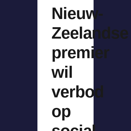
Nieuw-
Zeelandse
premier
wil
verbod
op
social