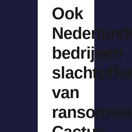
Ook
Nederland
bedrijven
slachtoffe
van
ransomwar
Cactus