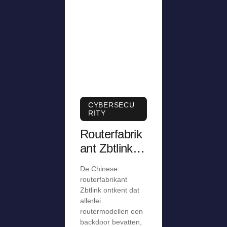
CYBERSECU
RITY
Routerfabrik
ant Zbtlink
ontkent
De Chinese
aanwezighei
routerfabrikant
d van
Zbtlink ontkent dat
allerlei
backdoor,
routermodellen een
staakt
backdoor bevatten,