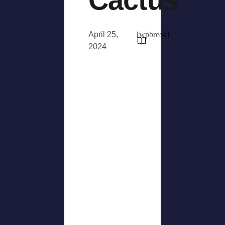
April 25,
[wpbread]
2024