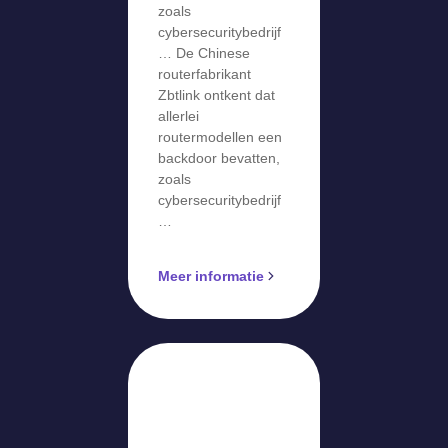
verkoop
zoals
cybersecuritybedrijf
… De Chinese
routerfabrikant
Zbtlink ontkent dat
allerlei
routermodellen een
backdoor bevatten,
zoals
cybersecuritybedrijf
…
Meer informatie