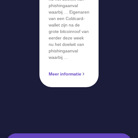
phishingaanv
phishingaanval
waarbij … Eigenaren
al
van een Coldcard-
wallet zijn na de
grote bitcoinroof van
eerder deze week
nu het doelwit van
phishingaanval
waarbij …
Meer informatie