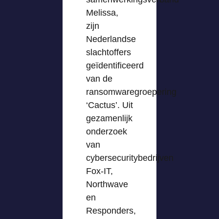
Melissa,
zijn
Nederlandse
slachtoffers
geïdentificeerd
van de
ransomwaregroepering
‘Cactus’. Uit
gezamenlijk
onderzoek
van
cybersecuritybedrijven
Fox-IT,
Northwave
en
Responders,