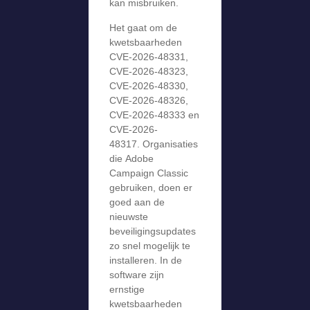
kan misbruiken.
Het gaat om de
kwetsbaarheden
CVE-2026-48331,
CVE-2026-48323,
CVE-2026-48330,
CVE-2026-48326,
CVE-2026-48333 en
CVE-2026-
48317. Organisaties
die Adobe
Campaign Classic
gebruiken, doen er
goed aan de
nieuwste
beveiligingsupdates
zo snel mogelijk te
installeren. In de
software zijn
ernstige
kwetsbaarheden