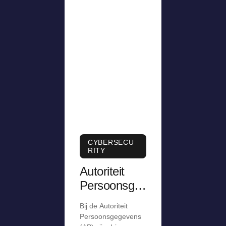
CYBERSECU
RITY
Autoriteit
Persoonsge
gevens krijgt
Bij de Autoriteit
meldingen
Persoonsgegevens