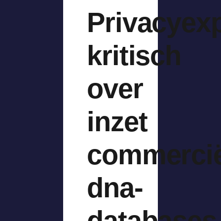
Privacyex
kritisch
over
inzet
commercië
dna-
databases