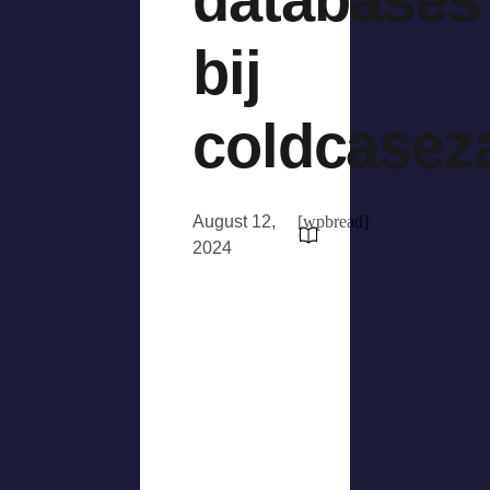
bij
coldcasez
August 12,
[wpbread]
2024