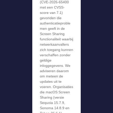
(CVE-2026-65400
met een CVSS-
score van 7.1)
gevonden die
authenticatieproble
men geeft in de
Screen Sharing
functionaliteit waarbij
netwerkaanvallers
zich toegang kunnen
verschaffen zonder
geldige
inloggegevens. We
adviseren daarom
om meteen de
updates uit te
voeren. Organisaties
die macOS Screen
Sharing (versie
Sequoia 15.7.9,
Sonoma 14.8.9 en