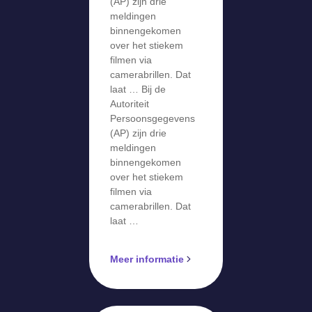
over stiekem
(AP) zijn drie
meldingen
filmen via
binnengekomen
camerabril
over het stiekem
filmen via
camerabrillen. Dat
laat … Bij de
Autoriteit
Persoonsgegevens
(AP) zijn drie
meldingen
binnengekomen
over het stiekem
filmen via
camerabrillen. Dat
laat …
Meer informatie