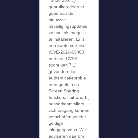
Tahoe 26.6.1)
gebruiken doen er
goed aan de
nieuwste
beveiligingsupdates
zo snel als mogelijk
te installeren. Er is
een kwetsbaarheid
(CVE-2026-65400
met een CVSS-
score van 7.1)
gevonden die
authenticatieproble
men geeft in de
Screen Sharing
functionaliteit waarbij
netwerkaanvallers
zich toegang kunnen
verschaffen zonder
geldige
inloggegevens. We
adviseren daarom