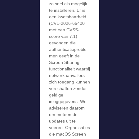
zo snel als mogelijk
te installeren. Er is
een kwetsbaarheid
(CVE-2026-65400
met een CVSS-
score van 7.1)
gevonden die
authenticatieproble
men geeft in de
Screen Sharing
functionaliteit waarbij
netwerkaanvallers
zich toegang kunnen
verschaffen zonder
geldige
inloggegevens. We
adviseren daarom
om meteen de
updates uit te
voeren. Organisaties
die macOS Screen