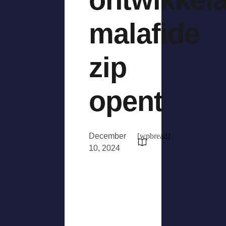
malafide
zip
opent
December
[wpbread]
10, 2024