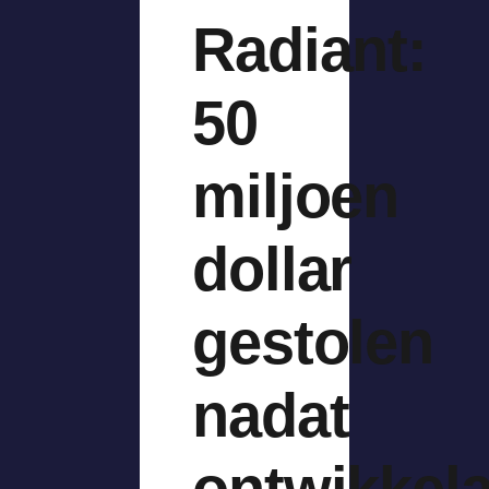
Radiant:
50
miljoen
dollar
gestolen
nadat
ontwikkel