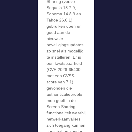
Sharing (versie
Sequoia 15.7.9,
Sonoma 14.8.9 en
Tahoe 26.6.1)
gebruiken doen er
goed aan de
nieuwste
beveiligingsupdates
zo snel als mogelijk
te installeren. Er is
een kwetsbaarheid
(CVE-2026-65400
met een CVSS-
score van 7.1)
gevonden die
authenticatieproble
men geeft in de
Screen Sharing
functionaliteit waarbij
netwerkaanvallers
zich toegang kunnen
verschaffen zonder