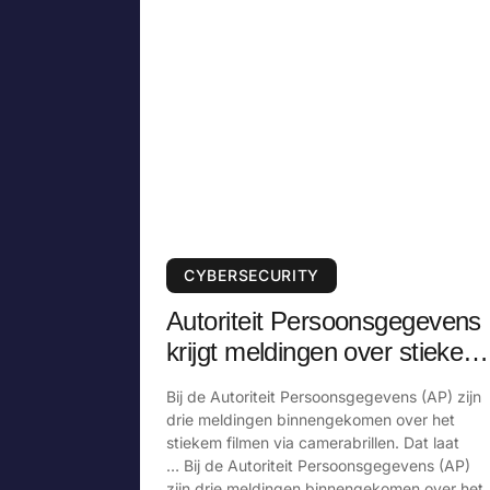
CYBERSECURITY
Autoriteit Persoonsgegevens
krijgt meldingen over stiekem
filmen via camerabril
Bij de Autoriteit Persoonsgegevens (AP) zijn
drie meldingen binnengekomen over het
stiekem filmen via camerabrillen. Dat laat
… Bij de Autoriteit Persoonsgegevens (AP)
zijn drie meldingen binnengekomen over het