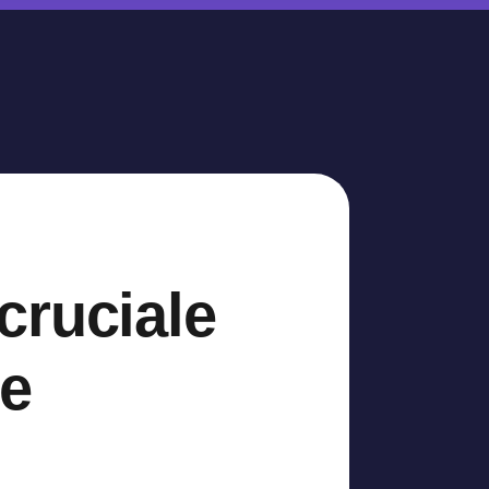
cruciale
te