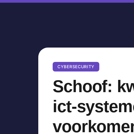
CYBERSECURITY
Schoof: kw
ict-system
voorkome