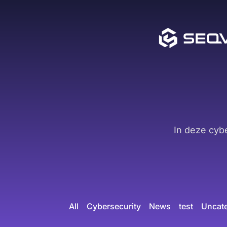
In deze cyb
All
Cybersecurity
News
test
Uncat