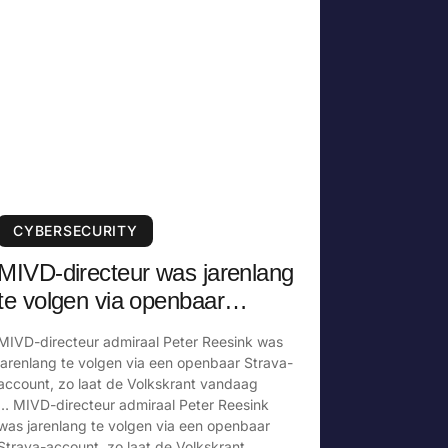
CYBERSECURITY
MIVD-directeur was jarenlang
te volgen via openbaar
Strava-account
MIVD-directeur admiraal Peter Reesink was
jarenlang te volgen via een openbaar Strava-
account, zo laat de Volkskrant vandaag
… MIVD-directeur admiraal Peter Reesink
was jarenlang te volgen via een openbaar
Strava-account, zo laat de Volkskrant