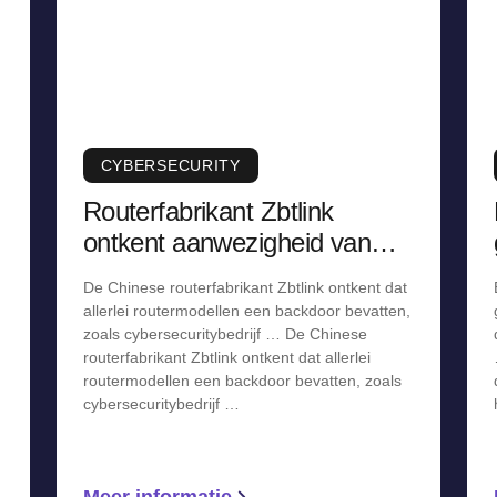
CYBERSECURITY
Routerfabrikant Zbtlink
ontkent aanwezigheid van
backdoor, staakt verkoop
De Chinese routerfabrikant Zbtlink ontkent dat
allerlei routermodellen een backdoor bevatten,
zoals cybersecuritybedrijf … De Chinese
routerfabrikant Zbtlink ontkent dat allerlei
routermodellen een backdoor bevatten, zoals
cybersecuritybedrijf …
Meer informatie