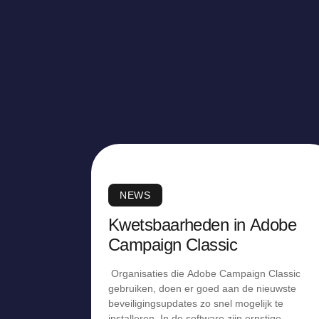
NEWS
Kwetsbaarheden in Adobe
Campaign Classic
Organisaties die Adobe Campaign Classic
gebruiken, doen er goed aan de nieuwste
beveiligingsupdates zo snel mogelijk te
installeren. In de software zijn ernstige