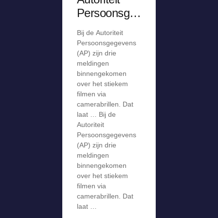
Persoonsge
gevens krijgt
Bij de Autoriteit
meldingen
Persoonsgegevens
over stiekem
(AP) zijn drie
meldingen
filmen via
binnengekomen
camerabril
over het stiekem
filmen via
camerabrillen. Dat
laat … Bij de
Autoriteit
Persoonsgegevens
(AP) zijn drie
meldingen
binnengekomen
over het stiekem
filmen via
camerabrillen. Dat
laat …