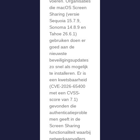
voeren. Organisaties
die macOS Screen
Sharing (versie
Sequoia 15.7.9,
Sonoma 14.8.9 en
Tahoe 26.6.1)
gebruiken doen er
goed aan de
nieuwste
beveiligingsupdates
zo snel als mogelijk
te installeren. Er is
een kwetsbaarheid
(CVE-2026-65400
met een CVSS-
score van 7.1)
gevonden die
authenticatieproble
men geeft in de
Screen Sharing
functionaliteit waarbij
netwerkaanvallers