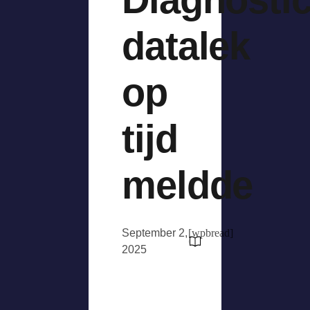
datalek
op
tijd
meldde
September 2,
[wpbread]
2025