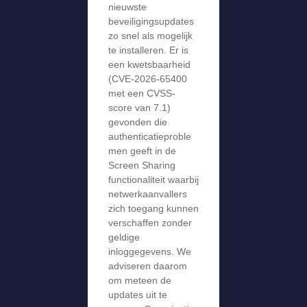
nieuwste
beveiligingsupdates
zo snel als mogelijk
te installeren. Er is
een kwetsbaarheid
(CVE-2026-65400
met een CVSS-
score van 7.1)
gevonden die
authenticatieproble
men geeft in de
Screen Sharing
functionaliteit waarbij
netwerkaanvallers
zich toegang kunnen
verschaffen zonder
geldige
inloggegevens. We
adviseren daarom
om meteen de
updates uit te