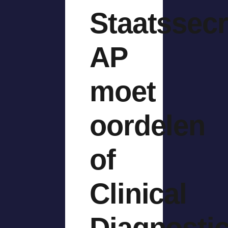
Staatssecr
AP
moet
oordelen
of
Clinical
Diagnosti