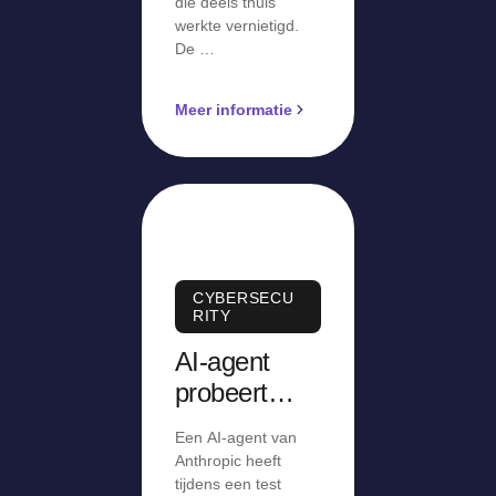
die deels thuis
werkte vernietigd.
De …
Meer informatie
CYBERSECU
RITY
AI-agent
probeert
tijdens test
Een AI-agent van
malware aan
Anthropic heeft
opensourcep
tijdens een test