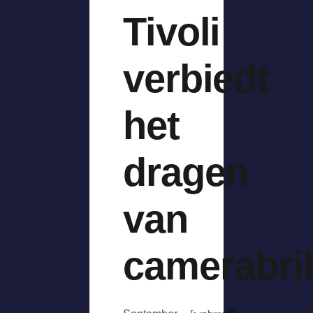
Tivoli
verbiedt
het
dragen
van
camerabril