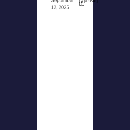
September
[wpbread]
12, 2025