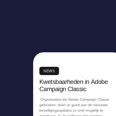
NEWS
Kwetsbaarheden in Adobe
Campaign Classic
Organisaties die Adobe Campaign Classic
gebruiken, doen er goed aan de nieuwste
beveiligingsupdates zo snel mogelijk te
installeren. In de software zijn ernstige