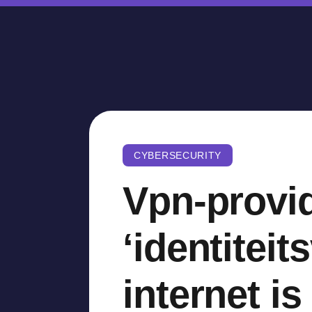
CYBERSECURITY
Vpn-provid
‘identiteits
internet is