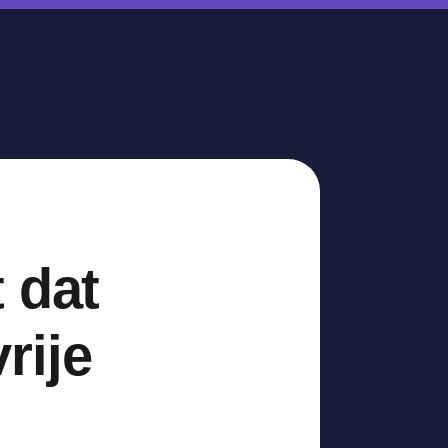
 dat
vrije