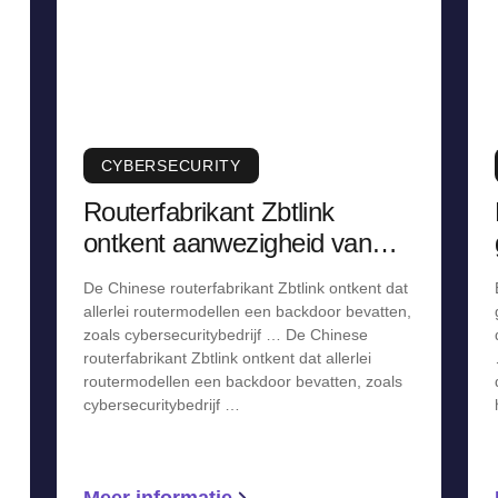
CYBERSECURITY
Routerfabrikant Zbtlink
ontkent aanwezigheid van
backdoor, staakt verkoop
De Chinese routerfabrikant Zbtlink ontkent dat
allerlei routermodellen een backdoor bevatten,
zoals cybersecuritybedrijf … De Chinese
routerfabrikant Zbtlink ontkent dat allerlei
routermodellen een backdoor bevatten, zoals
cybersecuritybedrijf …
Meer informatie