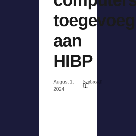
toegevoeg
aan
HIBP
August 1,
[wpbread]
2024