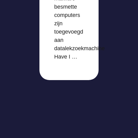
besmette
computers
zijn
toegevoegd
aan
datalekzoekmachine
Have I …