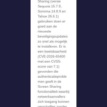
Sharing (versie
Sequoia 15.7.9,
Sonoma 14.8.9 en
Tahoe 26.6.1)
gebruiken doen er
goed aan de
nieuwste
beveiligingsupdates
zo snel als mogelijk
te installeren. Er is
een kwetsbaarheid
(CVE-2026-65400
met een CVSS-
score van 7.1)
gevonden die
authenticatieproble
men geeft in de
Screen Sharing
functionaliteit waarbij
netwerkaanvallers
zich toegang kunnen
verschaffen zonder