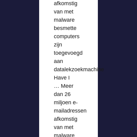
afkomstig
van met
malware
besmette
computers
zijn
toegevoegd
aan
datalekzoekmachine
Have I
… Meer
dan 26
miljoen e-
mailadressen
afkomstig
van met
malware