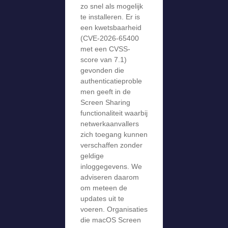
zo snel als mogelijk
te installeren. Er is
een kwetsbaarheid
(CVE-2026-65400
met een CVSS-
score van 7.1)
gevonden die
authenticatieproble
men geeft in de
Screen Sharing
functionaliteit waarbij
netwerkaanvallers
zich toegang kunnen
verschaffen zonder
geldige
inloggegevens. We
adviseren daarom
om meteen de
updates uit te
voeren. Organisaties
die macOS Screen