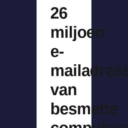
26
miljoen
e-
mailadres
van
besmette
computer