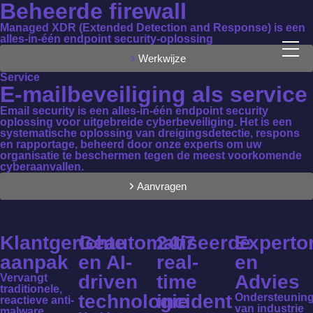
Beheerde firewall
Managed XDR (Extended Detection and Response) is een
alles-in-één endpoint security-oplossing
Werkwijze
Service
E-mailbeveiliging als service
Email security is een alles-in-één endpoint security
oplossing voor uitgebreide cyberbeveiliging. Het is een
systematische oplossing van dreigingsdetectie, respons
en rapportage, beheerd door onze experts om uw
organisatie te beschermen tegen de meest voorkomende
cyberaanvallen.
Aanvragen
Klantgerichte
Geautomatiseerde
24/7
Experto
aanpak
en AI-
real-
en
driven
time
Advies
Vervangt
traditionele,
technologie
incident
Ondersteunin
reactieve anti-
van industrie
malware