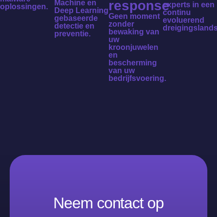
response
Machine en
experts in een
oplossingen.
Deep Learning
continu
Geen moment
gebaseerde
evoluerend
zonder
detectie en
dreigingsland
bewaking van
preventie.
uw
kroonjuwelen
en
bescherming
van uw
bedrijfsvoering.
Neem contact op