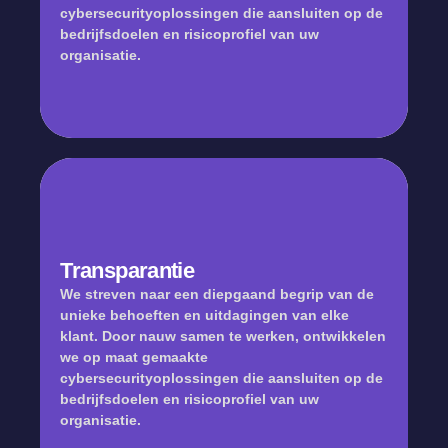
cybersecurityoplossingen die aansluiten op de
bedrijfsdoelen en risicoprofiel van uw
Cybersecurity experts
organisatie.
Transparantie
We streven naar een diepgaand begrip van de
unieke behoeften en uitdagingen van elke
klant. Door nauw samen te werken, ontwikkelen
we op maat gemaakte
cybersecurityoplossingen die aansluiten op de
bedrijfsdoelen en risicoprofiel van uw
Transparantie
organisatie.