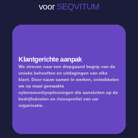
voor
SEQVITUM
Klantgerichte aanpak
We streven naar een diepgaand begrip van de
unieke behoeften en uitdagingen van elke
klant. Door nauw samen te werken, ontwikkelen
we op maat gemaakte
cybersecurityoplossingen die aansluiten op de
bedrijfsdoelen en risicoprofiel van uw
organisatie.
Klantgerichte aanpak