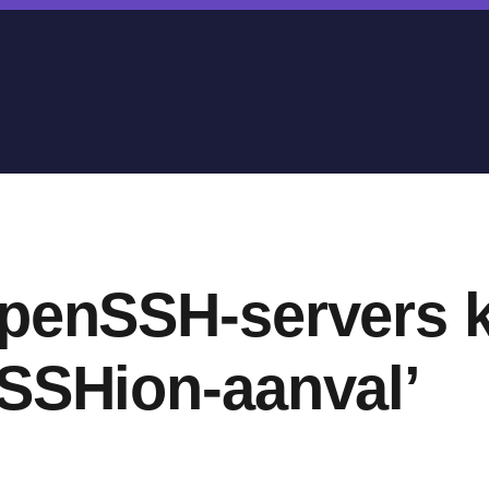
OpenSSH-servers 
eSSHion-aanval’