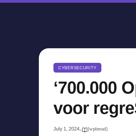
CYBERSECURITY
‘700.000 
voor regr
July 1, 2024
[wpbread]