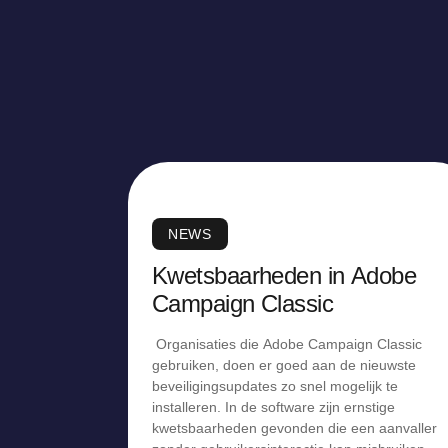
NEWS
Kwetsbaarheden in Adobe
Campaign Classic
Organisaties die Adobe Campaign Classic
gebruiken, doen er goed aan de nieuwste
beveiligingsupdates zo snel mogelijk te
installeren. In de software zijn ernstige
kwetsbaarheden gevonden die een aanvaller