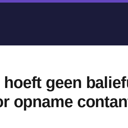
oeft geen balief
or opname contan