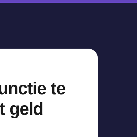
unctie te
t geld