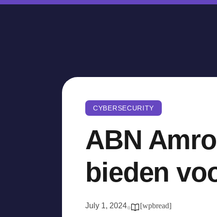
CYBERSECURITY
ABN Amro h
bieden vo
July 1, 2024
[wpbread]