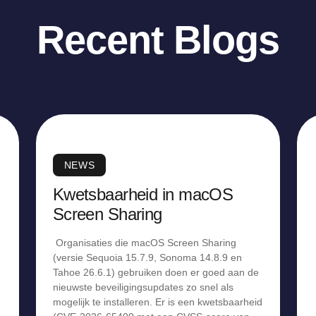
Recent Blogs
NEWS
Kwetsbaarheid in macOS
Screen Sharing
Organisaties die macOS Screen Sharing
(versie Sequoia 15.7.9, Sonoma 14.8.9 en
Tahoe 26.6.1) gebruiken doen er goed aan de
nieuwste beveiligingsupdates zo snel als
mogelijk te installeren. Er is een kwetsbaarheid