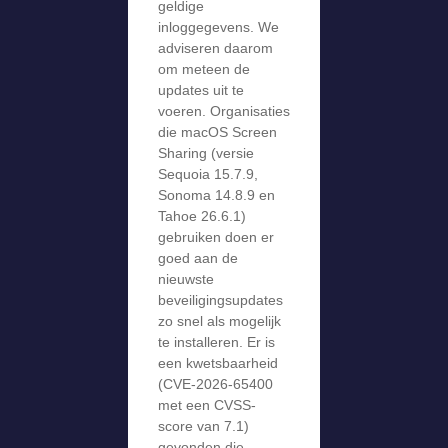
geldige
inloggegevens. We
adviseren daarom
om meteen de
updates uit te
voeren. Organisaties
die macOS Screen
Sharing (versie
Sequoia 15.7.9,
Sonoma 14.8.9 en
Tahoe 26.6.1)
gebruiken doen er
goed aan de
nieuwste
beveiligingsupdates
zo snel als mogelijk
te installeren. Er is
een kwetsbaarheid
(CVE-2026-65400
met een CVSS-
score van 7.1)
gevonden die