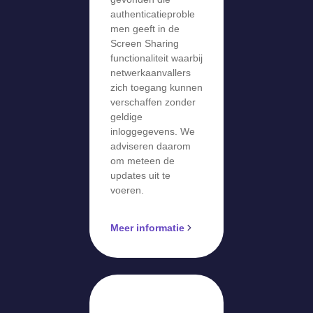
authenticatieproble
men geeft in de
Screen Sharing
functionaliteit waarbij
netwerkaanvallers
zich toegang kunnen
verschaffen zonder
geldige
inloggegevens. We
adviseren daarom
om meteen de
updates uit te
voeren.
Meer informatie