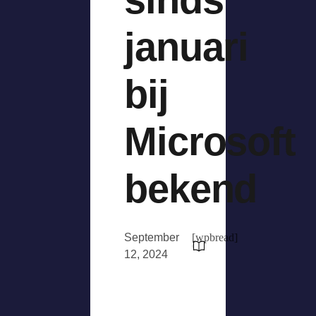
januari
bij
Microsoft
bekend
September
[wpbread]
12, 2024