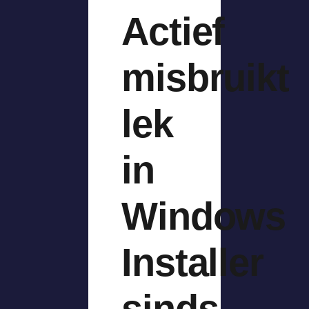
Actief
misbruikt
lek
in
Windows
Installer
sinds