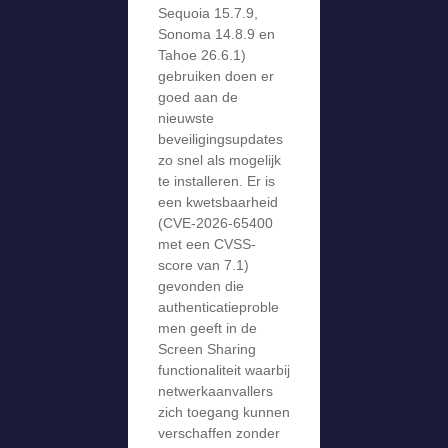
Sequoia 15.7.9,
Sonoma 14.8.9 en
Tahoe 26.6.1)
gebruiken doen er
goed aan de
nieuwste
beveiligingsupdates
zo snel als mogelijk
te installeren. Er is
een kwetsbaarheid
(CVE-2026-65400
met een CVSS-
score van 7.1)
gevonden die
authenticatieproble
men geeft in de
Screen Sharing
functionaliteit waarbij
netwerkaanvallers
zich toegang kunnen
verschaffen zonder