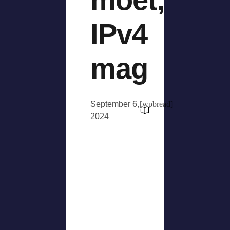
IPv4
mag
September 6,
[wpbread]
2024