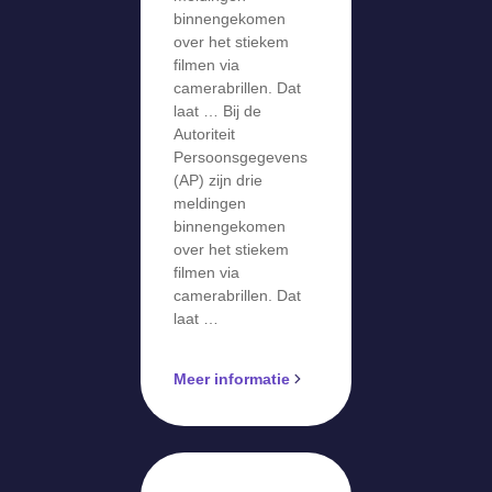
filmen via
binnengekomen
camerabril
over het stiekem
filmen via
camerabrillen. Dat
laat … Bij de
Autoriteit
Persoonsgegevens
(AP) zijn drie
meldingen
binnengekomen
over het stiekem
filmen via
camerabrillen. Dat
laat …
Meer informatie