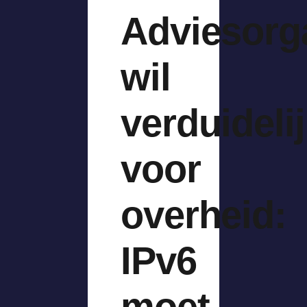
Adviesorg
wil
verduideli
voor
overheid:
IPv6
moet,