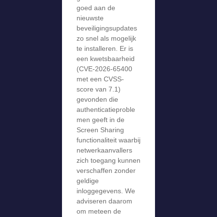
goed aan de
nieuwste
beveiligingsupdates
zo snel als mogelijk
te installeren. Er is
een kwetsbaarheid
(CVE-2026-65400
met een CVSS-
score van 7.1)
gevonden die
authenticatieproble
men geeft in de
Screen Sharing
functionaliteit waarbij
netwerkaanvallers
zich toegang kunnen
verschaffen zonder
geldige
inloggegevens. We
adviseren daarom
om meteen de