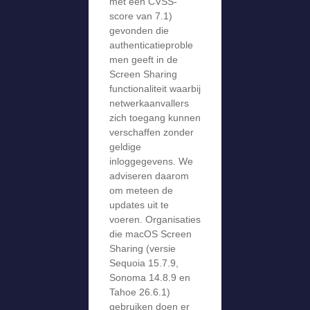
met een CVSS-
score van 7.1)
gevonden die
authenticatieproble
men geeft in de
Screen Sharing
functionaliteit waarbij
netwerkaanvallers
zich toegang kunnen
verschaffen zonder
geldige
inloggegevens. We
adviseren daarom
om meteen de
updates uit te
voeren. Organisaties
die macOS Screen
Sharing (versie
Sequoia 15.7.9,
Sonoma 14.8.9 en
Tahoe 26.6.1)
gebruiken doen er