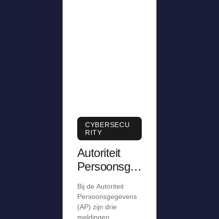
CYBERSECU
RITY
Autoriteit
Persoonsge
gevens krijgt
Bij de Autoriteit
meldingen
Persoonsgegevens
over stiekem
(AP) zijn drie
meldingen