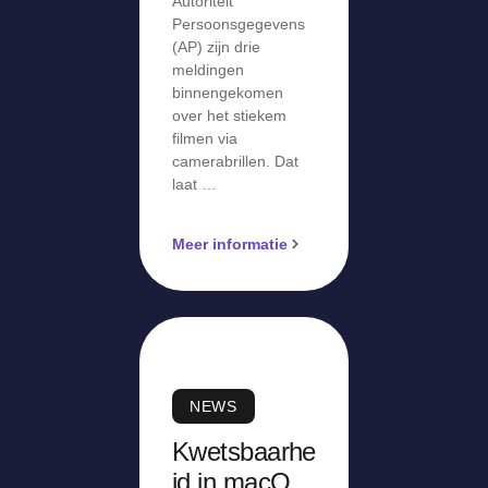
Autoriteit
Persoonsgegevens
(AP) zijn drie
meldingen
binnengekomen
over het stiekem
filmen via
camerabrillen. Dat
laat …
Meer informatie
NEWS
Kwetsbaarhe
id in macOS