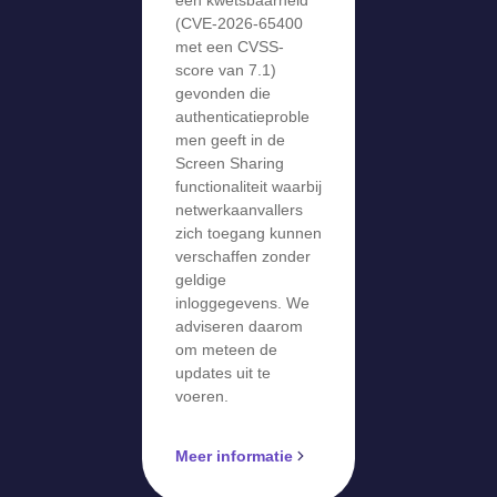
(CVE-2026-65400
met een CVSS-
score van 7.1)
gevonden die
authenticatieproble
men geeft in de
Screen Sharing
functionaliteit waarbij
netwerkaanvallers
zich toegang kunnen
verschaffen zonder
geldige
inloggegevens. We
adviseren daarom
om meteen de
updates uit te
voeren.
Meer informatie