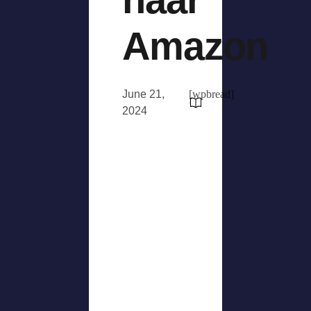
Amazon
June 21,
[wpbread]
2024