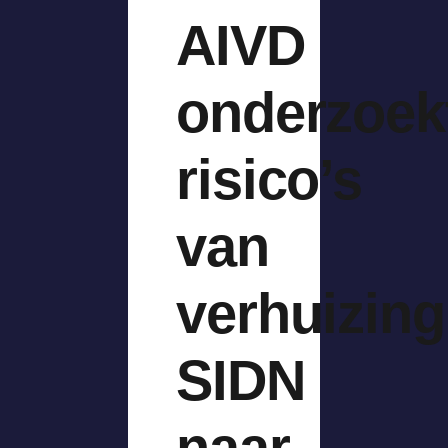
AIVD
onderzoek
risico’s
van
verhuizing
SIDN
naar