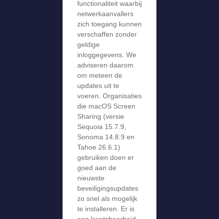
functionaliteit waarbij
netwerkaanvallers
zich toegang kunnen
verschaffen zonder
geldige
inloggegevens. We
adviseren daarom
om meteen de
updates uit te
voeren. Organisaties
die macOS Screen
Sharing (versie
Sequoia 15.7.9,
Sonoma 14.8.9 en
Tahoe 26.6.1)
gebruiken doen er
goed aan de
nieuwste
beveiligingsupdates
zo snel als mogelijk
te installeren. Er is
een kwetsbaarheid