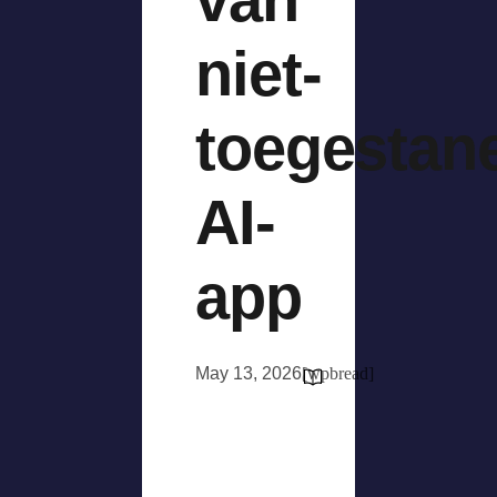
niet-
toegestan
AI-
app
May 13, 2026
[wpbread]