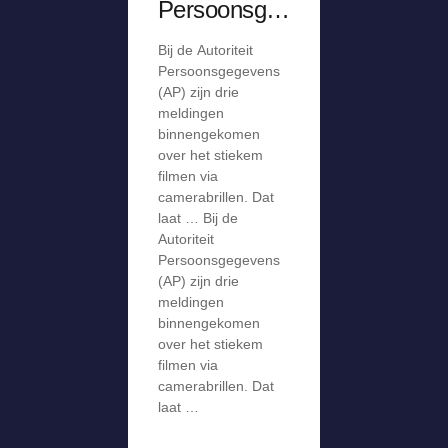
Persoonsge
gevens krijgt
Bij de Autoriteit
meldingen
Persoonsgegevens
over stiekem
(AP) zijn drie
meldingen
filmen via
binnengekomen
camerabril
over het stiekem
filmen via
camerabrillen. Dat
laat … Bij de
Autoriteit
Persoonsgegevens
(AP) zijn drie
meldingen
binnengekomen
over het stiekem
filmen via
camerabrillen. Dat
laat …