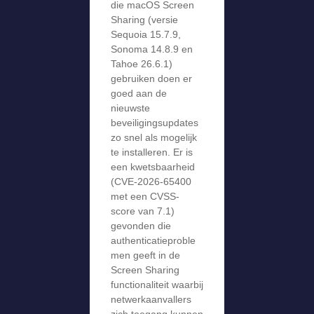
die macOS Screen
Sharing (versie
Sequoia 15.7.9,
Sonoma 14.8.9 en
Tahoe 26.6.1)
gebruiken doen er
goed aan de
nieuwste
beveiligingsupdates
zo snel als mogelijk
te installeren. Er is
een kwetsbaarheid
(CVE-2026-65400
met een CVSS-
score van 7.1)
gevonden die
authenticatieproble
men geeft in de
Screen Sharing
functionaliteit waarbij
netwerkaanvallers
zich toegang kunnen