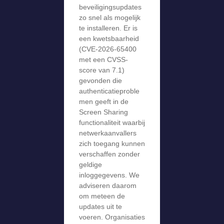
beveiligingsupdates
zo snel als mogelijk
te installeren. Er is
een kwetsbaarheid
(CVE-2026-65400
met een CVSS-
score van 7.1)
gevonden die
authenticatieproble
men geeft in de
Screen Sharing
functionaliteit waarbij
netwerkaanvallers
zich toegang kunnen
verschaffen zonder
geldige
inloggegevens. We
adviseren daarom
om meteen de
updates uit te
voeren. Organisaties