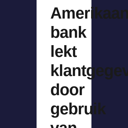
Amerikaa
bank
lekt
klantgege
door
gebruik
van