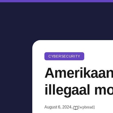
CYBERSECURITY
Amerikaans
illegaal 
August 6, 2024
[wpbread]