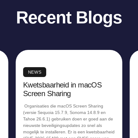
Recent Blogs
NEWS
Kwetsbaarheid in macOS
Screen Sharing
Organisaties die macOS Screen Sharing
(versie Sequoia 15.7.9, Sonoma 14.8.9 en
Tahoe 26.6.1) gebruiken doen er goed aan de
nieuwste beveiligingsupdates zo snel als
mogelijk te installeren. Er is een kwetsbaarheid