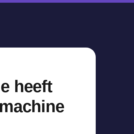
e heeft
kmachine