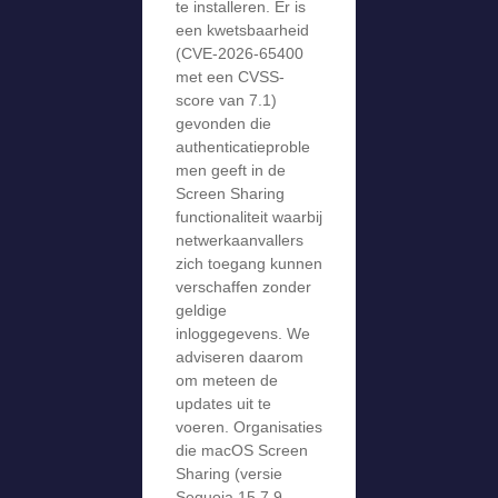
te installeren. Er is
een kwetsbaarheid
(CVE-2026-65400
met een CVSS-
score van 7.1)
gevonden die
authenticatieproble
men geeft in de
Screen Sharing
functionaliteit waarbij
netwerkaanvallers
zich toegang kunnen
verschaffen zonder
geldige
inloggegevens. We
adviseren daarom
om meteen de
updates uit te
voeren. Organisaties
die macOS Screen
Sharing (versie
Sequoia 15.7.9,