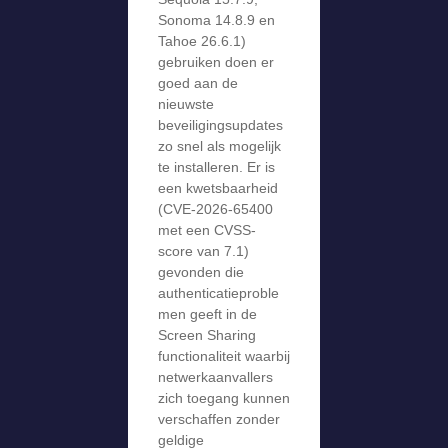
Sonoma 14.8.9 en
Tahoe 26.6.1)
gebruiken doen er
goed aan de
nieuwste
beveiligingsupdates
zo snel als mogelijk
te installeren. Er is
een kwetsbaarheid
(CVE-2026-65400
met een CVSS-
score van 7.1)
gevonden die
authenticatieproble
men geeft in de
Screen Sharing
functionaliteit waarbij
netwerkaanvallers
zich toegang kunnen
verschaffen zonder
geldige