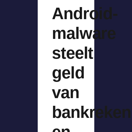
Android-
malware
steelt
geld
van
bankreken
en