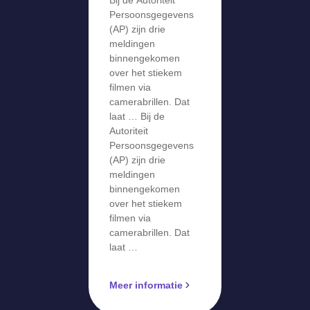
Bij de Autoriteit
meldingen
Persoonsgegevens
over stiekem
(AP) zijn drie
meldingen
filmen via
binnengekomen
camerabril
over het stiekem
filmen via
camerabrillen. Dat
laat … Bij de
Autoriteit
Persoonsgegevens
(AP) zijn drie
meldingen
binnengekomen
over het stiekem
filmen via
camerabrillen. Dat
laat …
Meer informatie