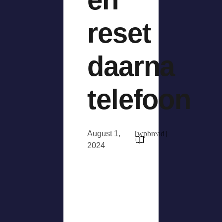
reset
daarna
telefoon
August 1,
[wpbread]
2024