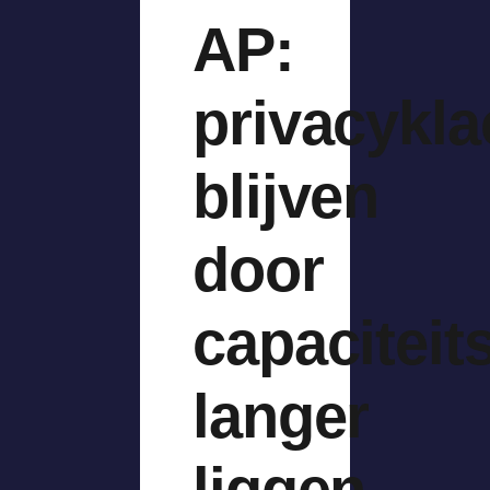
AP:
privacykla
blijven
door
capaciteit
langer
liggen