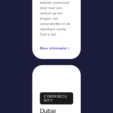
kabinet onderzoek
doet naar een
verbod op het
dragen van
camerabrillen in de
openbare ruimte.
Ook is het …
Meer informatie
CYBERSECU
RITY
Duitse