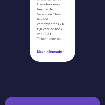
Canadese man
heeft in de
Verenigde Staten
bekend
verantwoordelijk te
zijn voor de hack
van AT&T,
Ticketmaster en …
Meer informatie