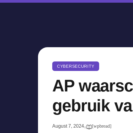
CYBERSECURITY
AP waarsc
gebruik va
August 7, 2024
[wpbread]