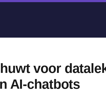
huwt voor datale
n AI-chatbots