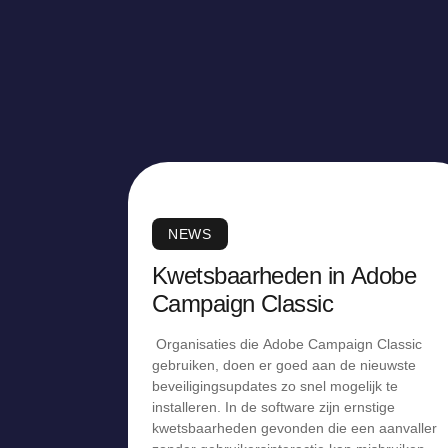
NEWS
Kwetsbaarheden in Adobe
Campaign Classic
Organisaties die Adobe Campaign Classic
gebruiken, doen er goed aan de nieuwste
beveiligingsupdates zo snel mogelijk te
installeren. In de software zijn ernstige
kwetsbaarheden gevonden die een aanvaller