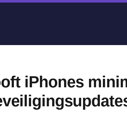
oft iPhones minim
eveiligingsupdate