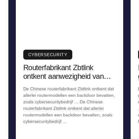
CYBERSECURITY
Routerfabrikant Zbtlink
ontkent aanwezigheid van
backdoor, staakt verkoop
De Chinese routerfabrikant Zbtlink ontkent dat
allerlei routermodellen een backdoor bevatten,
zoals cybersecuritybedrijf … De Chinese
routerfabrikant Zbtlink ontkent dat allerlei
routermodellen een backdoor bevatten, zoals
cybersecuritybedrijf …