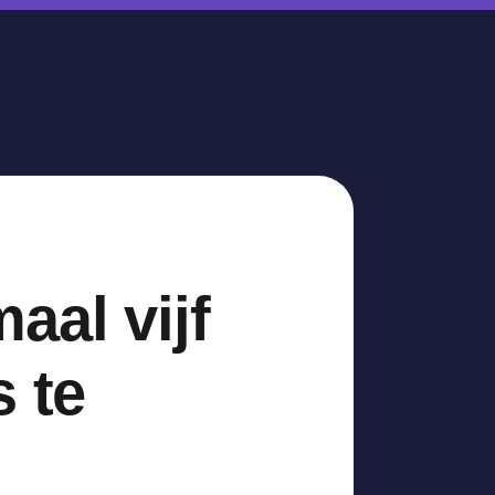
aal vijf
s te