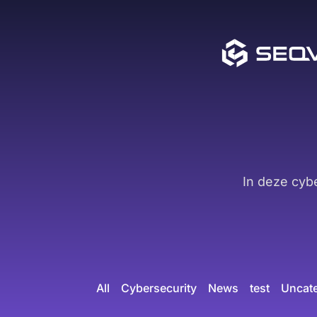
In deze cyb
All
Cybersecurity
News
test
Uncat