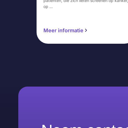
patiënten, die zich lieten screenen op kanker
op …
Meer informatie