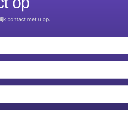
t op
jk contact met u op.