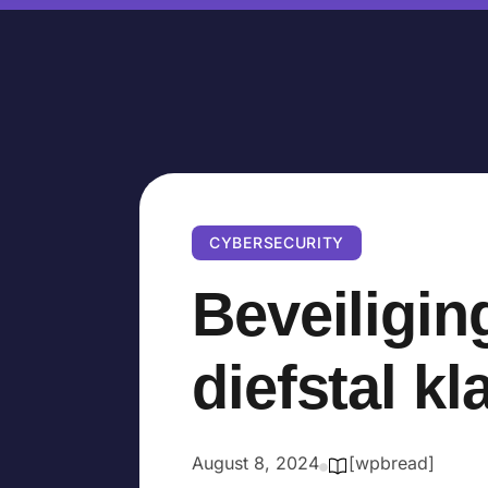
CYBERSECURITY
Beveiligin
diefstal k
August 8, 2024
[wpbread]