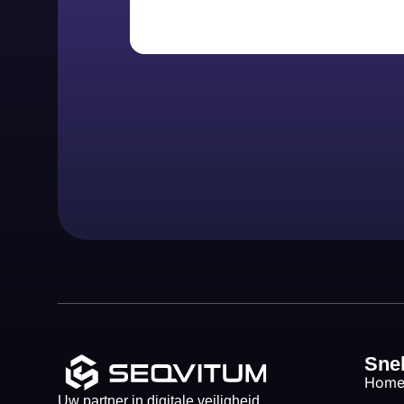
Sne
Hom
Uw partner in digitale veiligheid