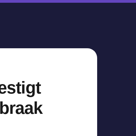
estigt
nbraak