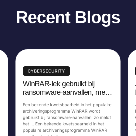
Recent Blogs
CYBERSECURITY
WinRAR-lek gebruikt bij
ransomware-aanvallen, meldt
Amerikaanse overheid
Een bekende kwetsbaarheid in het populaire
archiveringsprogramma WinRAR wordt
,
gebruikt bij ransomware-aanvallen, zo meldt
het … Een bekende kwetsbaarheid in het
populaire archiveringsprogramma WinRAR