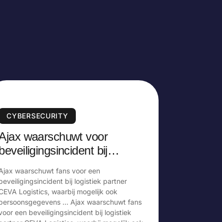
CYBERSECURITY
Ajax waarschuwt voor
beveiligingsincident bij
logistiek partner, doet melding
Ajax waarschuwt fans voor een
bij AP
beveiligingsincident bij logistiek partner
CEVA Logistics, waarbij mogelijk ook
persoonsgegevens … Ajax waarschuwt fans
voor een beveiligingsincident bij logistiek