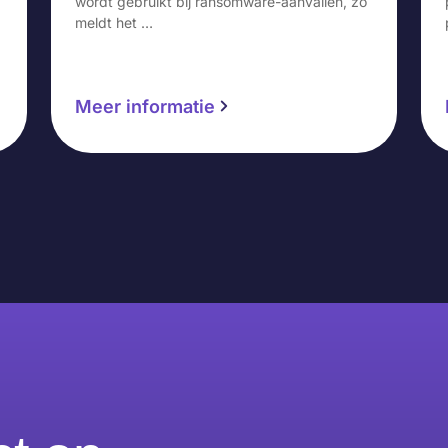
,
wordt gebruikt bij ransomware-aanvallen, zo
meldt het …
Meer informatie