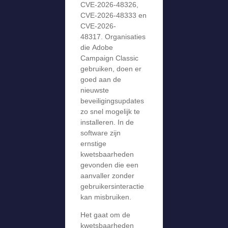
CVE-2026-48326,
CVE-2026-48333 en
CVE-2026-
48317. Organisaties
die Adobe
Campaign Classic
gebruiken, doen er
goed aan de
nieuwste
beveiligingsupdates
zo snel mogelijk te
installeren. In de
software zijn
ernstige
kwetsbaarheden
gevonden die een
aanvaller zonder
gebruikersinteractie
kan misbruiken.
Het gaat om de
kwetsbaarheden