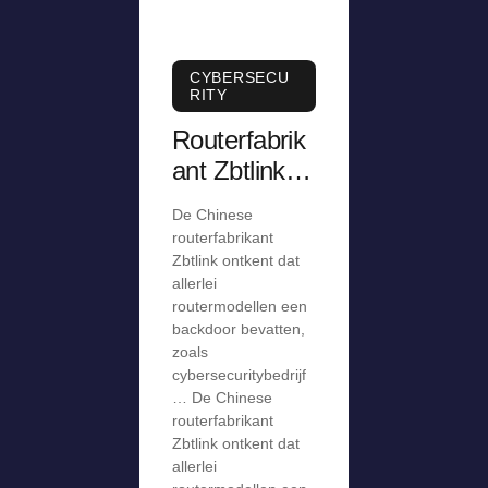
CYBERSECU
RITY
Routerfabrik
ant Zbtlink
ontkent
De Chinese
aanwezighei
routerfabrikant
d van
Zbtlink ontkent dat
allerlei
backdoor,
routermodellen een
staakt
backdoor bevatten,
verkoop
zoals
cybersecuritybedrijf
… De Chinese
routerfabrikant
Zbtlink ontkent dat
allerlei