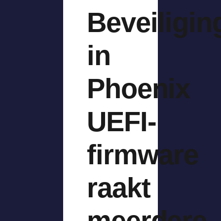
Beveiligin
in
Phoenix
UEFI-
firmware
raakt
meerdere