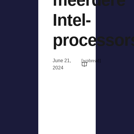
Intel-
processor
June 21,
[wpbread]
2024