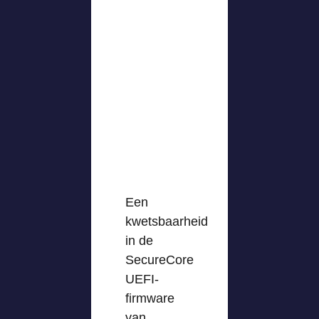
Een
kwetsbaarheid
in de
SecureCore
UEFI-
firmware
van