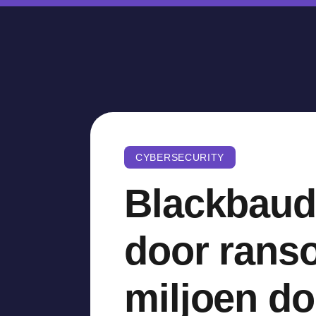
CYBERSECURITY
Blackbaud
door rans
miljoen do