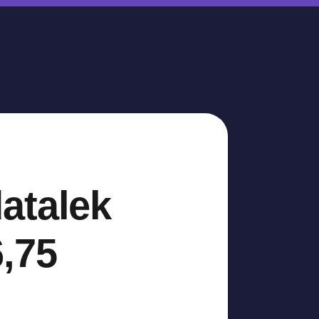
atalek
,75