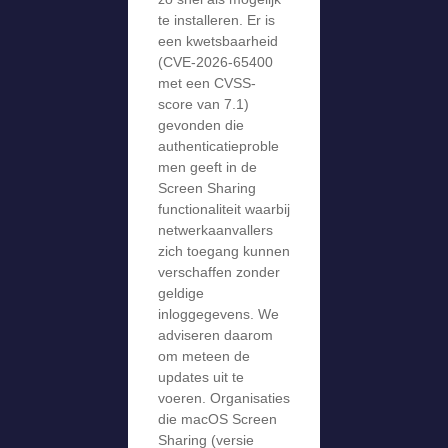
te installeren. Er is
een kwetsbaarheid
(CVE-2026-65400
met een CVSS-
score van 7.1)
gevonden die
authenticatieproble
men geeft in de
Screen Sharing
functionaliteit waarbij
netwerkaanvallers
zich toegang kunnen
verschaffen zonder
geldige
inloggegevens. We
adviseren daarom
om meteen de
updates uit te
voeren. Organisaties
die macOS Screen
Sharing (versie