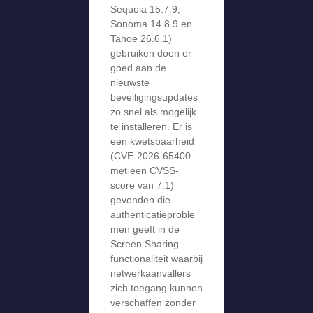
Sequoia 15.7.9,
Sonoma 14.8.9 en
Tahoe 26.6.1)
gebruiken doen er
goed aan de
nieuwste
beveiligingsupdates
zo snel als mogelijk
te installeren. Er is
een kwetsbaarheid
(CVE-2026-65400
met een CVSS-
score van 7.1)
gevonden die
authenticatieproble
men geeft in de
Screen Sharing
functionaliteit waarbij
netwerkaanvallers
zich toegang kunnen
verschaffen zonder