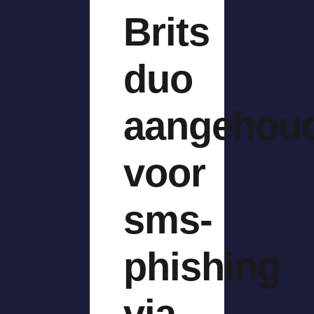
Brits
duo
aangehou
voor
sms-
phishing
via