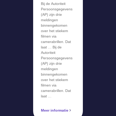
gevens krijgt
Bij de Autoriteit
meldingen
Persoonsgegevens
over stiekem
(AP) zijn drie
meldingen
filmen via
binnengekomen
camerabril
over het stiekem
filmen via
camerabrillen. Dat
laat … Bij de
Autoriteit
Persoonsgegevens
(AP) zijn drie
meldingen
binnengekomen
over het stiekem
filmen via
camerabrillen. Dat
laat …
Meer informatie