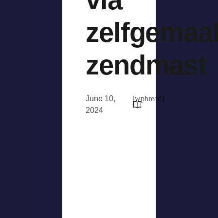
zelfgemaa
zendmast
June 10,
[wpbread]
2024