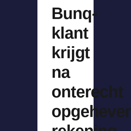
Bunq-
klant
krijgt
na
onterecht
opgeheve
rekening