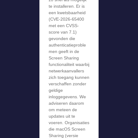
te installeren. Er is
een kwetsbaarheid
(CVE-2026-65400
met een CVSS-
score van 7.1)
gevonden die
authenticatieproble
men geeft in de
Screen Sharing
functionaliteit waarbij
netwerkaanvallers
zich toegang kunnen
verschaffen zonder
geldige
inloggegevens. We
adviseren daarom
om meteen de
updates uit te
voeren. Organisaties
die macOS Screen
Sharing (versie