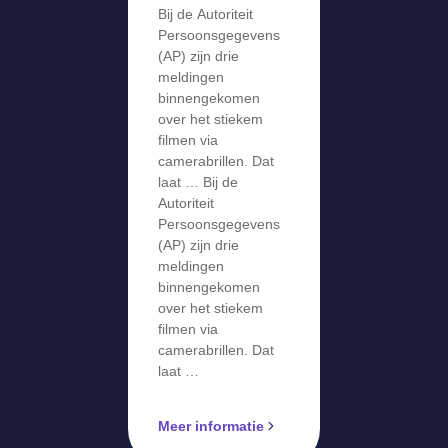
gevens krijgt
Bij de Autoriteit
meldingen
Persoonsgegevens
over stiekem
(AP) zijn drie
meldingen
filmen via
binnengekomen
camerabril
over het stiekem
filmen via
camerabrillen. Dat
laat … Bij de
Autoriteit
Persoonsgegevens
(AP) zijn drie
meldingen
binnengekomen
over het stiekem
filmen via
camerabrillen. Dat
laat …
Meer informatie