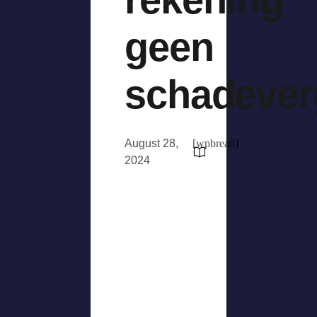
geen
schadever
August 28,
[wpbread]
2024