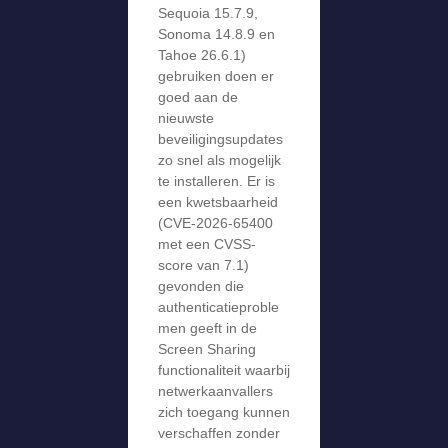
Sequoia 15.7.9,
Sonoma 14.8.9 en
Tahoe 26.6.1)
gebruiken doen er
goed aan de
nieuwste
beveiligingsupdates
zo snel als mogelijk
te installeren. Er is
een kwetsbaarheid
(CVE-2026-65400
met een CVSS-
score van 7.1)
gevonden die
authenticatieproble
men geeft in de
Screen Sharing
functionaliteit waarbij
netwerkaanvallers
zich toegang kunnen
verschaffen zonder