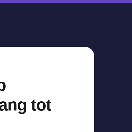
p
ang tot