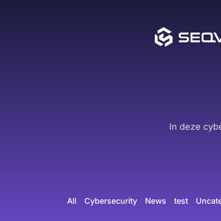
In deze cyb
All
Cybersecurity
News
test
Uncat