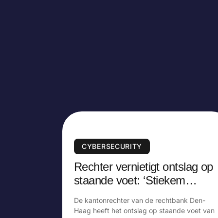
CYBERSECURITY
Rechter vernietigt ontslag op
staande voet: ‘Stiekem
monitoren in strijd met AVG’
De kantonrechter van de rechtbank Den-
Haag heeft het ontslag op staande voet van