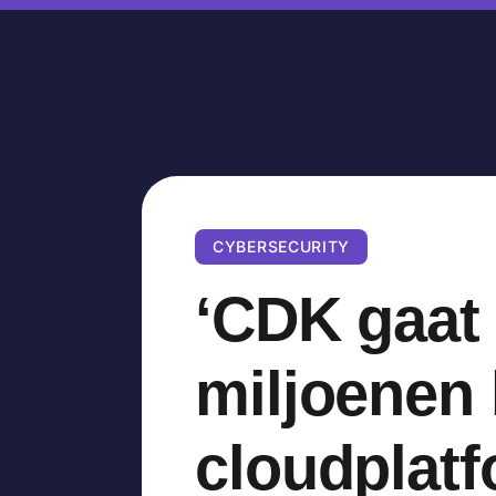
CYBERSECURITY
‘CDK gaat
miljoenen 
cloudplatf