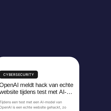
CYBERSECURITY
OpenAI meldt hack van echte
website tijdens test met AI-
model
Tijdens een test met een AI-model van
OpenAI is een echte website gehackt, zo