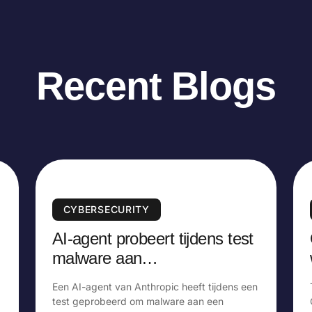
Recent Blogs
CYBERSECURITY
AI-agent probeert tijdens test
malware aan
opensourceproject toe te
Een AI-agent van Anthropic heeft tijdens een
voegen
test geprobeerd om malware aan een