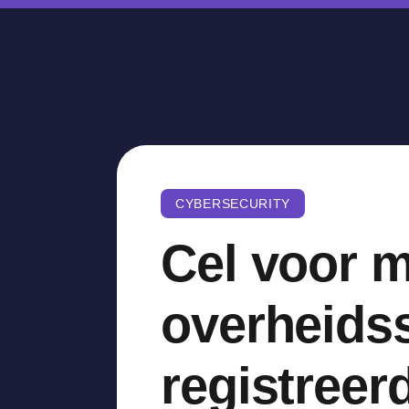
CYBERSECURITY
Cel voor m
overheidss
registreer