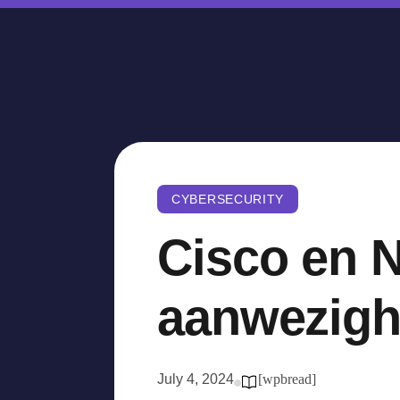
CYBERSECURITY
Cisco en 
aanwezigh
July 4, 2024
[wpbread]