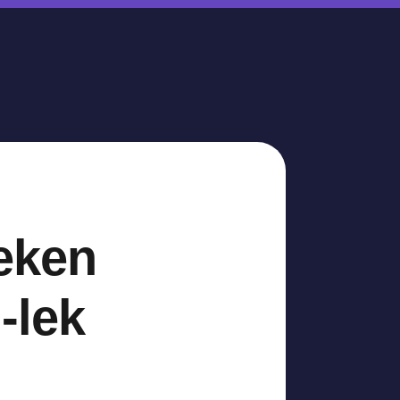
eken
-lek