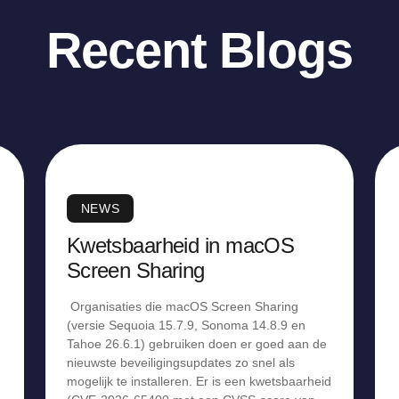
Recent Blogs
NEWS
Kwetsbaarheid in macOS
Screen Sharing
Organisaties die macOS Screen Sharing
(versie Sequoia 15.7.9, Sonoma 14.8.9 en
Tahoe 26.6.1) gebruiken doen er goed aan de
nieuwste beveiligingsupdates zo snel als
mogelijk te installeren. Er is een kwetsbaarheid