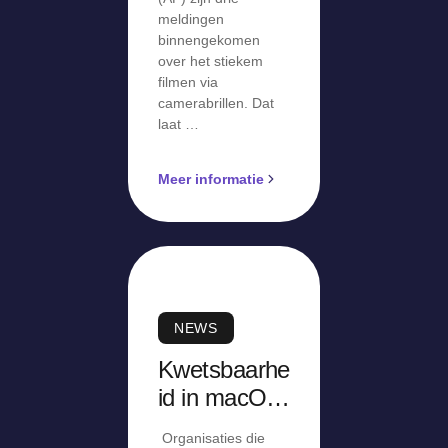
meldingen
binnengekomen
over het stiekem
filmen via
camerabrillen. Dat
laat …
Meer informatie
NEWS
Kwetsbaarhe
id in macOS
Screen
Organisaties die