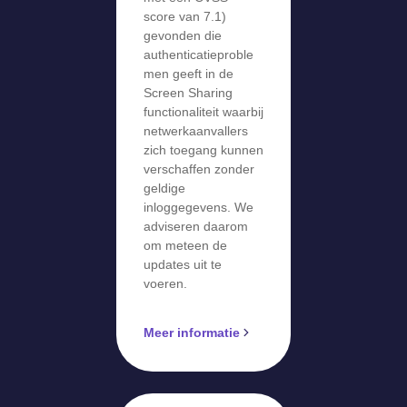
score van 7.1)
gevonden die
authenticatieproble
men geeft in de
Screen Sharing
functionaliteit waarbij
netwerkaanvallers
zich toegang kunnen
verschaffen zonder
geldige
inloggegevens. We
adviseren daarom
om meteen de
updates uit te
voeren.
Meer informatie