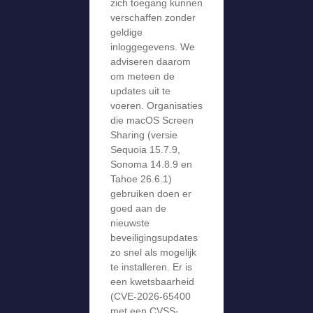
zich toegang kunnen
verschaffen zonder
geldige
inloggegevens. We
adviseren daarom
om meteen de
updates uit te
voeren. Organisaties
die macOS Screen
Sharing (versie
Sequoia 15.7.9,
Sonoma 14.8.9 en
Tahoe 26.6.1)
gebruiken doen er
goed aan de
nieuwste
beveiligingsupdates
zo snel als mogelijk
te installeren. Er is
een kwetsbaarheid
(CVE-2026-65400
met een CVSS-