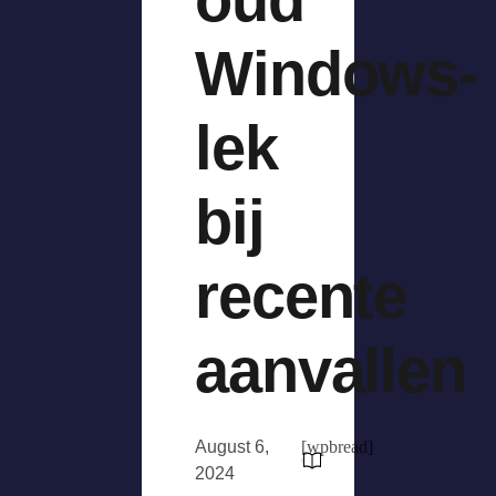
Windows-
lek
bij
recente
aanvallen
August 6,
[wpbread]
2024