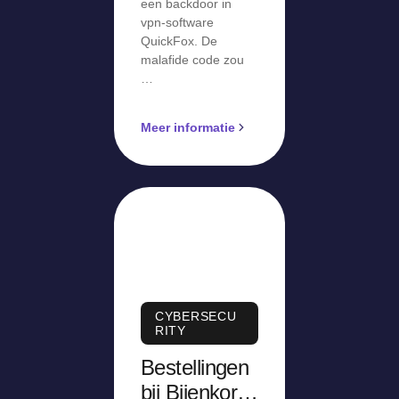
een backdoor in
vpn-software
QuickFox. De
malafide code zou
…
Meer informatie
CYBERSECU
RITY
Bestellingen
bij Bijenkorf