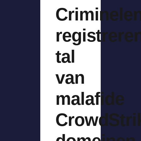
Criminele
registrere
tal
van
malafide
CrowdStri
domeinen