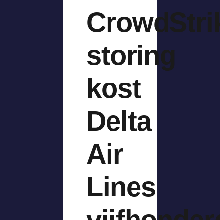
CrowdStri
storing
kost
Delta
Air
Lines
vijfhonder