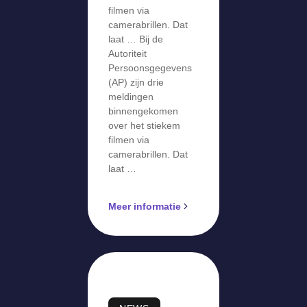
filmen via
camerabrillen. Dat
laat … Bij de
Autoriteit
Persoonsgegevens
(AP) zijn drie
meldingen
binnengekomen
over het stiekem
filmen via
camerabrillen. Dat
laat …
Meer informatie