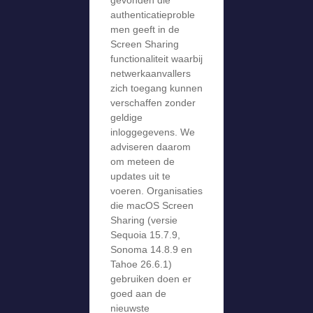
authenticatieproble
men geeft in de
Screen Sharing
functionaliteit waarbij
netwerkaanvallers
zich toegang kunnen
verschaffen zonder
geldige
inloggegevens. We
adviseren daarom
om meteen de
updates uit te
voeren. Organisaties
die macOS Screen
Sharing (versie
Sequoia 15.7.9,
Sonoma 14.8.9 en
Tahoe 26.6.1)
gebruiken doen er
goed aan de
nieuwste