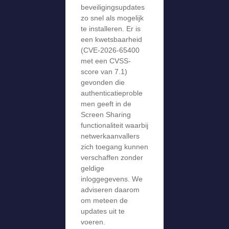
beveiligingsupdates
zo snel als mogelijk
te installeren. Er is
een kwetsbaarheid
(CVE-2026-65400
met een CVSS-
score van 7.1)
gevonden die
authenticatieproble
men geeft in de
Screen Sharing
functionaliteit waarbij
netwerkaanvallers
zich toegang kunnen
verschaffen zonder
geldige
inloggegevens. We
adviseren daarom
om meteen de
updates uit te
voeren.