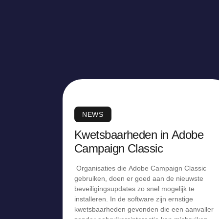
NEWS
Kwetsbaarheden in Adobe
Campaign Classic
Organisaties die Adobe Campaign Classic
gebruiken, doen er goed aan de nieuwste
beveiligingsupdates zo snel mogelijk te
installeren. In de software zijn ernstige
kwetsbaarheden gevonden die een aanvaller