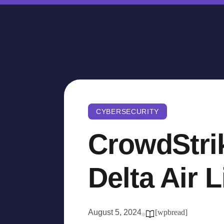
CYBERSECURITY
CrowdStri
Delta Air 
August 5, 2024
[wpbread]