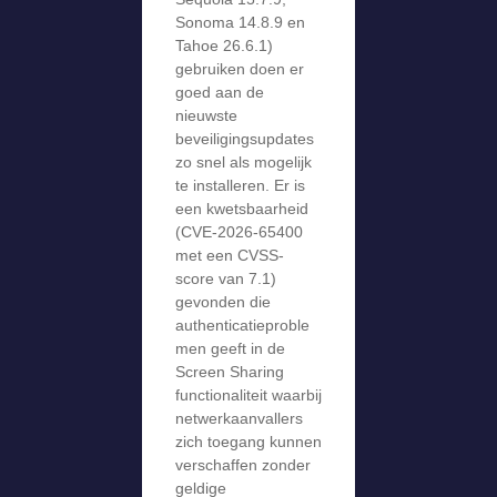
Sonoma 14.8.9 en
Tahoe 26.6.1)
gebruiken doen er
goed aan de
nieuwste
beveiligingsupdates
zo snel als mogelijk
te installeren. Er is
een kwetsbaarheid
(CVE-2026-65400
met een CVSS-
score van 7.1)
gevonden die
authenticatieproble
men geeft in de
Screen Sharing
functionaliteit waarbij
netwerkaanvallers
zich toegang kunnen
verschaffen zonder
geldige