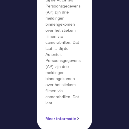
Bij de Autoriteit
meldingen
Persoonsgegevens
over stiekem
(AP) zijn drie
meldingen
filmen via
binnengekomen
camerabril
over het stiekem
filmen via
camerabrillen. Dat
laat … Bij de
Autoriteit
Persoonsgegevens
(AP) zijn drie
meldingen
binnengekomen
over het stiekem
filmen via
camerabrillen. Dat
laat …
Meer informatie