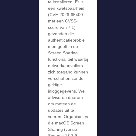
te installeren. Er is
een kwetsbaarheid
(CVE-2026-65400
met een CVSS-
score van 7.1)
gevonden die
authenticatieproble
men geeft in de
Screen Sharing
functionaliteit waarbij
netwerkaanvallers
zich toegang kunnen
verschaffen zonder
geldige
inloggegevens. We
adviseren daarom
om meteen de
updates uit te
voeren. Organisaties
die macOS Screen
Sharing (versie
Sequoia 15.7.9,