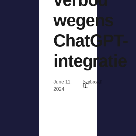
wegens
ChatGPT-
integratie
June 11,
[wpbread]
2024