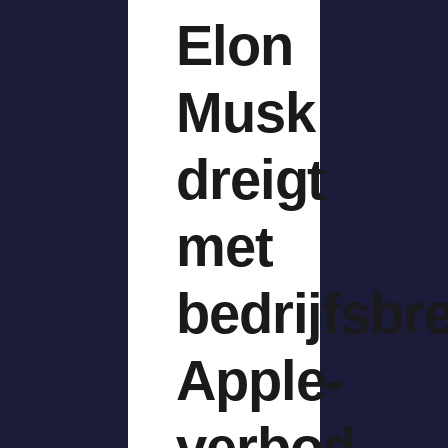
Elon
Musk
dreigt
met
bedrijfsbr
Apple-
verbod