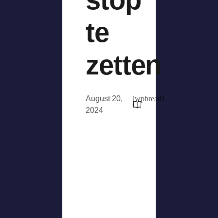
te
zetten
August 20,
[wpbread]
2024