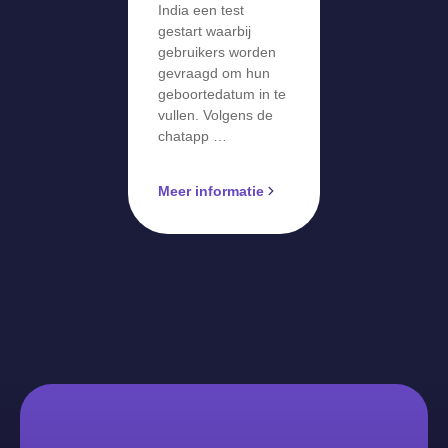
India een test
gestart waarbij
gebruikers worden
gevraagd om hun
geboortedatum in te
vullen. Volgens de
chatapp …
Meer informatie