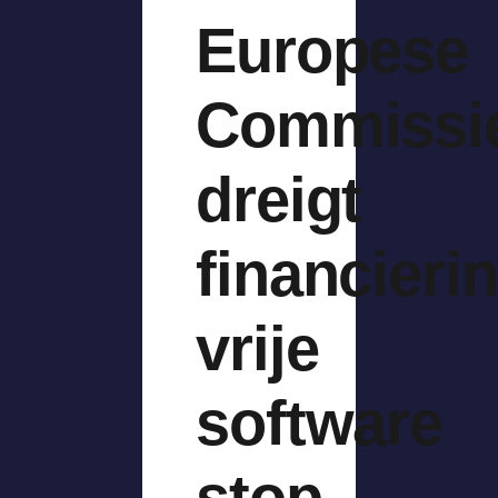
Europese
Commissi
dreigt
financieri
vrije
software
stop