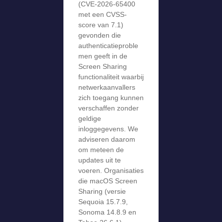
(CVE-2026-65400
met een CVSS-
score van 7.1)
gevonden die
authenticatieproble
men geeft in de
Screen Sharing
functionaliteit waarbij
netwerkaanvallers
zich toegang kunnen
verschaffen zonder
geldige
inloggegevens. We
adviseren daarom
om meteen de
updates uit te
voeren. Organisaties
die macOS Screen
Sharing (versie
Sequoia 15.7.9,
Sonoma 14.8.9 en