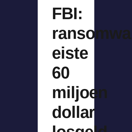
FBI:
ransomwa
eiste
60
miljoen
dollar
losgeld