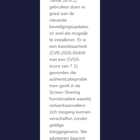
Tahoe 26.6.1)
gebruiken doen er
goed aan de
nieuwste
beveiligingsupdates
zo snel als mogelijk
te installeren. Er is
een kwetsbaarheid
(CVE-2026-65400
met een CVSS-
score van 7.1)
gevonden die
authenticatieproble
men geeft in de
Screen Sharing
functionaliteit waarbij
netwerkaanvallers
zich toegang kunnen
verschaffen zonder
geldige
inloggegevens. We
adviseren daarom