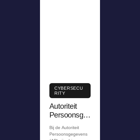
CYBERSECU
RITY
Autoriteit
Persoonsge
gevens krijgt
Bij de Autoriteit
meldingen
Persoonsgegevens