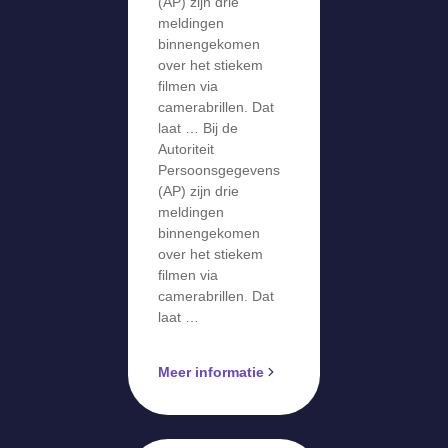
over stiekem
(AP) zijn drie
meldingen
filmen via
binnengekomen
camerabril
over het stiekem
filmen via
camerabrillen. Dat
laat … Bij de
Autoriteit
Persoonsgegevens
(AP) zijn drie
meldingen
binnengekomen
over het stiekem
filmen via
camerabrillen. Dat
laat …
Meer informatie