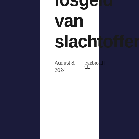
van
slachtoffe
August 8,
[wpbread]
2024